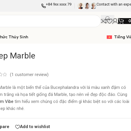
+84 9xx xxxx 79
Contact with an expe
Thức Thủy Sinh
Tiếng Vi
ep Marble
(
1
customer review)
arble là một biến thể của Bucephalandra với lá màu xanh đậm có
 trắng và họa tiết giống đá Marble, tạo nên vẻ đẹp độc đáo. Cùng
um Vibe
tìm hiểu xem chúng có đặc điểm gì khác biệt so với các loài
ep khác nhé.
pare
Add to wishlist