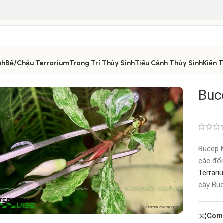
nh
Bể/Chậu Terrarium
Trang Trí Thủy Sinh
Tiểu Cảnh Thủy Sinh
Kiến 
Buc
Bucep M
các đốm
Terrari
cây Buc
Com