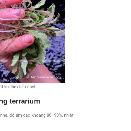
t khi làm tiểu cảnh
ng terrarium
g nhẹ, độ ẩm cao khoảng 80–90%, nhiệt