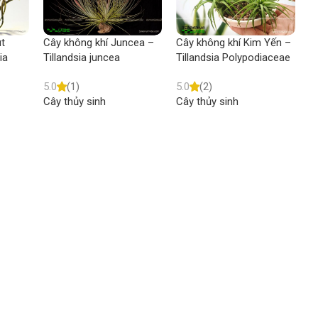
ut
Cây không khí Juncea –
Cây không khí Kim Yến –
C
ia
Tillandsia juncea
Tillandsia Polypodiaceae
T
5.0
(1)
5.0
(2)
5
Cây thủy sinh
Cây thủy sinh
C