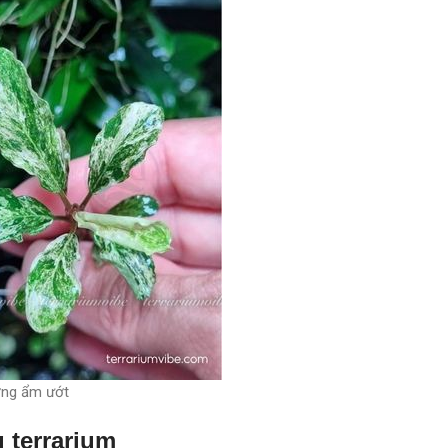
ờng ẩm ướt
 terrarium