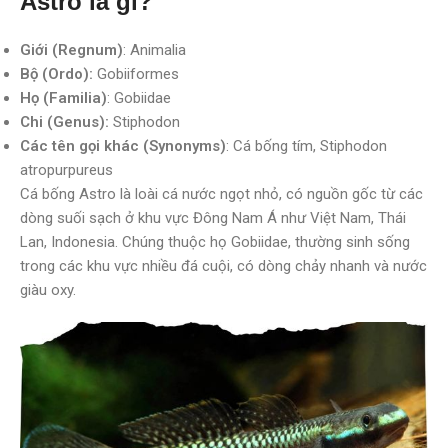
Astro là gì?
Giới (Regnum)
: Animalia
Bộ (Ordo):
Gobiiformes
Họ (Familia)
: Gobiidae
Chi (Genus):
Stiphodon
Các tên gọi khác (Synonyms)
: Cá bống tím, Stiphodon
atropurpureus
Cá bống Astro là loài cá nước ngọt nhỏ, có nguồn gốc từ các
dòng suối sạch ở khu vực Đông Nam Á như Việt Nam, Thái
Lan, Indonesia. Chúng thuộc họ Gobiidae, thường sinh sống
trong các khu vực nhiều đá cuội, có dòng chảy nhanh và nước
giàu oxy.