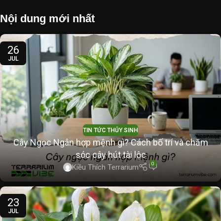
Nội dung mới nhất
26
JUL
TIN TỨC THỦY SINH
Cây Ngọc Ngân hợp mệnh gì? Cách bố trí và chăm
sóc cây hút tài lộc
0
Kiều Thích Terrarium
23
JUL