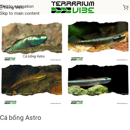
Skip to navigation
Tiếng Việt
Home
/
Cá thủy sinh
Skip to main content
Cá bống Astro