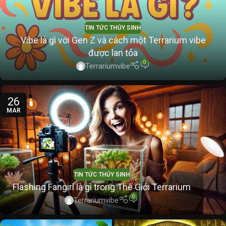
TIN TỨC THỦY SINH
Vibe là gì với Gen Z và cách một Terrarium vibe
được lan tỏa
0
Terrariumvibe
26
MAR
TIN TỨC THỦY SINH
Flashing Fangirl là gì trong Thế Giới Terrarium
0
Terrariumvibe