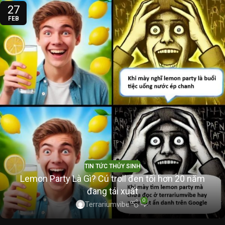
27
FEB
TIN TỨC THỦY SINH
Lemon Party Là Gì? Cú troll đen tối hơn 20 năm
đang tái xuất
0
Terrariumvibe