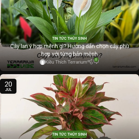
TIN TỨC THỦY SINH
Cây lan ý hợp mệnh gì? Hướng dẫn chọn cây phù
hợp với từng bản mệnh
0
Kiều Thích Terrarium
20
JUL
TIN TỨC THỦY SINH