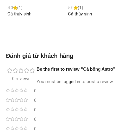
4.0
(1)
5.0
(1)
5.
Cá thủy sinh
Cá thủy sinh
Cá
Read more
Read more
Đánh giá từ khách hàng
Be the first to review “Cá bống Astro”
0 reviews
You must be
logged in
to post a review.
0
0
0
0
0