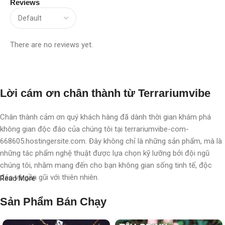
Reviews
There are no reviews yet.
Lời cám ơn chân thành từ Terrariumvibe
Chân thành cảm ơn quý khách hàng đã dành thời gian khám phá
không gian độc đáo của chúng tôi tại terrariumvibe-com-
668605.hostingersite.com. Đây không chỉ là những sản phẩm, mà là
những tác phẩm nghệ thuật được lựa chọn kỹ lưỡng bởi đội ngũ
chúng tôi, nhằm mang đến cho bạn không gian sống tinh tế, độc
đáo và gần gũi với thiên nhiên.
Read More
Với chúng tôi, terrarium không chỉ là nghệ thuật, mà còn là một triết
Sản Phẩm Bán Chạy
lý sống, một phong cách sống, một "
đạo
" sống chất lượng, nơi
chúng tôi chăm chút, chắp cánh cho từng không gian, từng cá nhân.