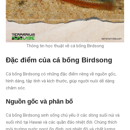
Thông tin học thuật về cá bống Birdsong
Đặc điểm của cá bống Birdsong
Cá bống Birdsong có những đặc điểm riêng về nguồn gốc,
hình dáng, tập tính và kích thước, giúp người nuôi dễ dàng
chăm sóc.
Nguồn gốc và phân bố
Cá bống Birdsong sinh sống chủ yếu ở các dòng suối núi và
suối nhỏ tại Hawaii và các quần đảo nhiệt đới. Chúng thích
môi trường nước ngọt ổn định, nơi nhiệt độ và chất lượng