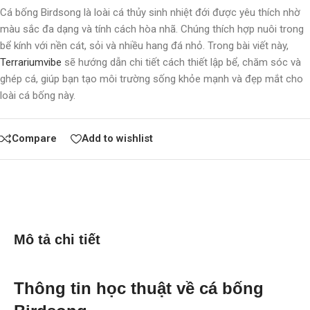
Cá bống Birdsong là loài cá thủy sinh nhiệt đới được yêu thích nhờ
màu sắc đa dạng và tính cách hòa nhã. Chúng thích hợp nuôi trong
bể kính với nền cát, sỏi và nhiều hang đá nhỏ. Trong bài viết này,
Terrariumvibe
sẽ hướng dẫn chi tiết cách thiết lập bể, chăm sóc và
ghép cá, giúp bạn tạo môi trường sống khỏe mạnh và đẹp mắt cho
loài cá bống này.
Compare
Add to wishlist
Mô tả chi tiết
Thông tin học thuật về cá bống