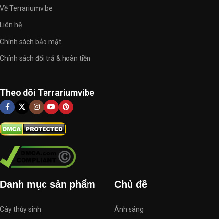
Về Terrariumvibe
Liên hệ
Chính sách bảo mật
Chính sách đổi trả & hoàn tiền
Theo dõi Terrariumvibe
Danh mục sản phẩm
Chủ đề
Cây thủy sinh
Ánh sáng