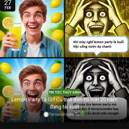
27
FEB
TIN TỨC THỦY SINH
Lemon Party Là Gì? Cú troll đen tối hơn 20 năm
đang tái xuất
0
Terrariumvibe