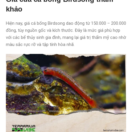
khảo
Hiện nay, giá cá bống Birdsong dao động từ 150.000 – 200.000
đồng, tùy nguồn gốc và kích thước. Đây là mức giá phù hợp
với các bể thủy sinh gia đình, mang lại giá trị thẩm mỹ cao nhờ
màu sắc rực rỡ và tập tính hòa nhã.