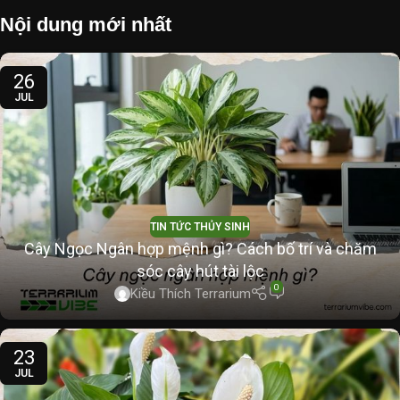
Nội dung mới nhất
26
JUL
TIN TỨC THỦY SINH
Cây Ngọc Ngân hợp mệnh gì? Cách bố trí và chăm
sóc cây hút tài lộc
0
Kiều Thích Terrarium
23
JUL