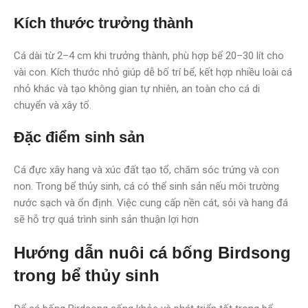
Kích thước trưởng thành
Cá dài từ 2–4 cm khi trưởng thành, phù hợp bể 20–30 lít cho
vài con. Kích thước nhỏ giúp dễ bố trí bể, kết hợp nhiều loài cá
nhỏ khác và tạo không gian tự nhiên, an toàn cho cá di
chuyển và xây tổ.
Đặc điểm sinh sản
Cá đực xây hang và xúc đất tạo tổ, chăm sóc trứng và con
non. Trong bể thủy sinh, cá có thể sinh sản nếu môi trường
nước sạch và ổn định. Việc cung cấp nền cát, sỏi và hang đá
sẽ hỗ trợ quá trình sinh sản thuận lợi hơn
Hướng dẫn nuôi cá bống Birdsong
trong bể thủy sinh