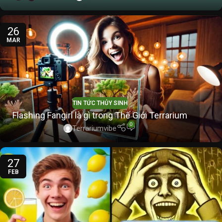
26
MAR
TIN TỨC THỦY SINH
Flashing Fangirl là gì trong Thế Giới Terrarium
0
Terrariumvibe
27
FEB