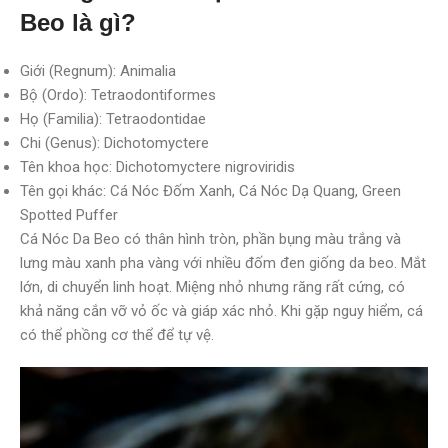
Beo là gì?
Giới (Regnum): Animalia
Bộ (Ordo): Tetraodontiformes
Họ (Familia): Tetraodontidae
Chi (Genus): Dichotomyctere
Tên khoa học: Dichotomyctere nigroviridis
Tên gọi khác: Cá Nóc Đốm Xanh, Cá Nóc Dạ Quang, Green
Spotted Puffer
Cá Nóc Da Beo có thân hình tròn, phần bụng màu trắng và
lưng màu xanh pha vàng với nhiều đốm đen giống da beo. Mắt
lớn, di chuyển linh hoạt. Miệng nhỏ nhưng răng rất cứng, có
khả năng cắn vỡ vỏ ốc và giáp xác nhỏ. Khi gặp nguy hiểm, cá
có thể phồng cơ thể để tự vệ.