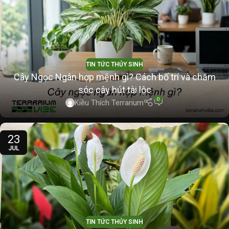
TIN TỨC THỦY SINH
Cây Ngọc Ngân hợp mệnh gì? Cách bố trí và chăm
sóc cây hút tài lộc
0
Kiều Thích Terrarium
23
JUL
TIN TỨC THỦY SINH