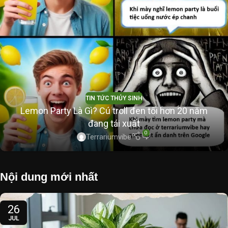
TIN TỨC THỦY SINH
Lemon Party Là Gì? Cú troll đen tối hơn 20 năm
đang tái xuất
0
Terrariumvibe
Nội dung mới nhất
26
JUL