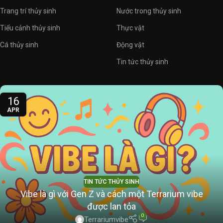
Trang trí thủy sinh
Nước trong thủy sinh
Tiểu cảnh thủy sinh
Thực vật
Cá thủy sinh
Động vật
Tin tức thủy sinh
16
APR
TIN TỨC THỦY SINH
Vibe là gì với Gen Z và cách một Terrarium vibe
được lan tỏa
0
Terrariumvibe