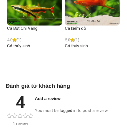
Cá Bút Chì Vàng
Cá kiếm đỏ
Cá
4.0
(1)
5.0
(1)
4.
Cá thủy sinh
Cá thủy sinh
Cá
Read more
Read more
Đánh giá từ khách hàng
4
Add a review
You must be
logged in
to post a review.
1 review