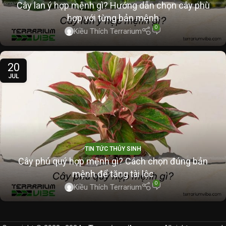
Cây lan ý hợp mệnh gì? Hướng dẫn chọn cây phù
hợp với từng bản mệnh
0
Kiều Thích Terrarium
20
JUL
TIN TỨC THỦY SINH
Cây phú quý hợp mệnh gì? Cách chọn đúng bản
mệnh để tăng tài lộc
0
Kiều Thích Terrarium