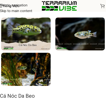
Skip to navigation
Tiếng Việt
Home
/
Cá thủy sinh
Skip to main content
Cá Nóc Da Beo