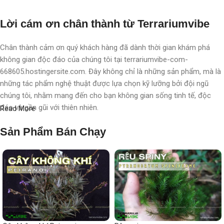
Lời cám ơn chân thành từ Terrariumvibe
Chân thành cảm ơn quý khách hàng đã dành thời gian khám phá
không gian độc đáo của chúng tôi tại terrariumvibe-com-
668605.hostingersite.com. Đây không chỉ là những sản phẩm, mà là
những tác phẩm nghệ thuật được lựa chọn kỹ lưỡng bởi đội ngũ
chúng tôi, nhằm mang đến cho bạn không gian sống tinh tế, độc
đáo và gần gũi với thiên nhiên.
Read More
Với chúng tôi, terrarium không chỉ là nghệ thuật, mà còn là một triết
Sản Phẩm Bán Chạy
lý sống, một phong cách sống, một "
đạo
" sống chất lượng, nơi
chúng tôi chăm chút, chắp cánh cho từng không gian, từng cá nhân.
Mỗi sản phẩm không chỉ là một vật trang trí, mà còn là một hành
trình khám phá thiên nhiên tinh tế được thể hiện qua từng chi tiết
nhỏ.
Mong muốn nhỏ nhoi