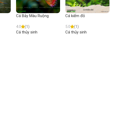
Cá Bảy Màu Ruộng
Cá kiếm đỏ
C
4.0
(1)
5.0
(1)
5
Cá thủy sinh
Cá thủy sinh
C