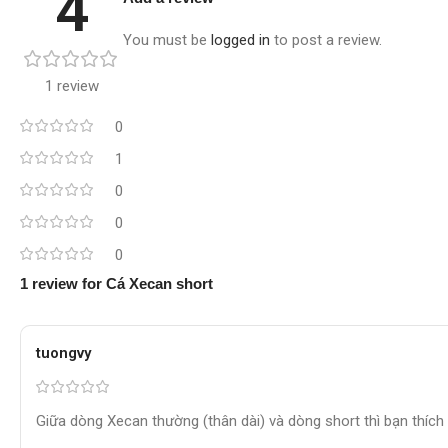
4
You must be
logged in
to post a review.
1 review
0
1
0
0
0
1 review for
Cá Xecan short
tuongvy
Giữa dòng Xecan thường (thân dài) và dòng short thì bạn thích