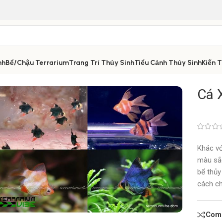
nh
Bể/Chậu Terrarium
Trang Trí Thủy Sinh
Tiểu Cảnh Thủy Sinh
Kiến 
Cá 
Khác vớ
màu sắc
bể thủy
cách ch
Com