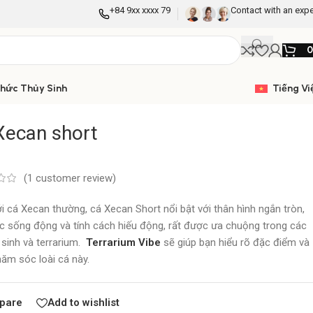
+84 9xx xxxx 79
Contact with an expe
Thức Thủy Sinh
Tiếng Vi
Xecan short
(
1
customer review)
i cá Xecan thường, cá Xecan Short nổi bật với thân hình ngắn tròn,
 sống động và tính cách hiếu động, rất được ưa chuộng trong các
 sinh và terrarium.
Terrarium Vibe
sẽ giúp bạn hiểu rõ đặc điểm và
ăm sóc loài cá này.
pare
Add to wishlist