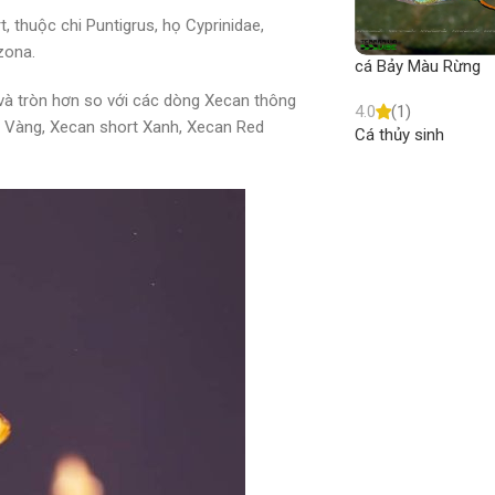
, thuộc chi Puntigrus, họ Cyprinidae,
azona.
cá Bảy Màu Rừng
 và tròn hơn so với các dòng Xecan thông
4.0
(1)
t Vàng, Xecan short Xanh, Xecan Red
Cá thủy sinh