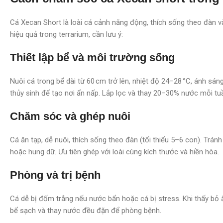
Cá Xecan Short là loài cá cảnh năng động, thích sống theo đàn 
hiệu quả trong terrarium, cần lưu ý:
Thiết lập bể và môi trường sống
Nuôi cá trong bể dài từ 60 cm trở lên, nhiệt độ 24–28 °C, ánh sá
thủy sinh để tạo nơi ẩn nấp. Lắp lọc và thay 20–30% nước mỗi tu
Chăm sóc và ghép nuôi
Cá ăn tạp, dễ nuôi, thích sống theo đàn (tối thiểu 5–6 con). Trán
hoặc hung dữ. Ưu tiên ghép với loài cùng kích thước và hiền hòa.
Phòng và trị bệnh
Cá dễ bị đốm trắng nếu nước bẩn hoặc cá bị stress. Khi thấy bỏ ăn
bể sạch và thay nước đều đặn để phòng bệnh.