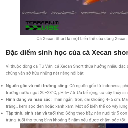
Cá Xecan Short là một biến thể của dòng Xecan v
Đặc điểm sinh học của cá Xecan sho
Vì thuộc dòng cá Tứ Vân, cá Xecan Short thừa hưởng nhiều đặc đi
chúng vẫn sở hữu những nét riêng nổi bật:
Nguồn gốc và môi trường sống:
Có nguồn gốc từ Indonesia, phổ
trường nước ngọt 20–28°C, pH 6–7,5. Ưa bể rộng, có cây thủy sin
Hình dáng và màu sắc:
Thân ngắn, tròn, dài khoảng 4–5 cm. Màu
trắng… kèm sọc đen hoặc xanh xám. Một số biến thể có vây lưng 
Tập tính, sinh sản và tuổi thọ:
Sống theo bầy, nên nuôi từ 5 con t
trứng, tuổi thọ trung bình khoảng 5 năm nếu được chăm sóc tốt.