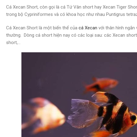
Cá Xecan Short, còn gọi là cá Tứ Vân short hay Xecan Tiger Short
trong bộ Cypriniformes và có khoa học như nhau Puntigrus tetr
Cá Xecan Short là một biến thể của
cá Xecan
với thân hình ngắn
thường. Dòng cá short hiện nay có các loại sau: các Xecan shor
short,…