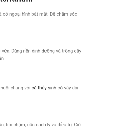
và có ngoại hình bắt mắt. Để chăm sóc
ng vừa. Dùng nền dinh dưỡng và trồng cây
ần.
h nuôi chung với
cá thủy sinh
có vây dài
, bơi chậm, cần cách ly và điều trị. Giữ