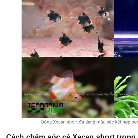
Dòng Xecan short đa dạng màu sắc kết hợp sọc
Cách chăm sóc cá Xecan short trong 