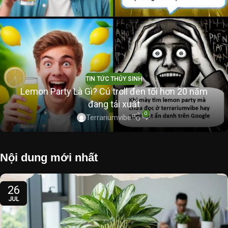
TIN TỨC THỦY SINH
Lemon Party Là Gì? Cú troll đen tối hơn 20 năm
đang tái xuất
0
Terrariumvibe
Nội dung mới nhất
26
JUL