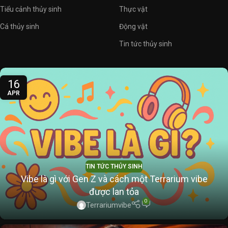
Tiểu cảnh thủy sinh
Thực vật
Cá thủy sinh
Động vật
Tin tức thủy sinh
16
APR
TIN TỨC THỦY SINH
Vibe là gì với Gen Z và cách một Terrarium vibe
được lan tỏa
0
Terrariumvibe