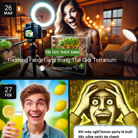
26
MAR
TIN TỨC THỦY SINH
Flashing Fangirl là gì trong Thế Giới Terrarium
0
Terrariumvibe
27
FEB