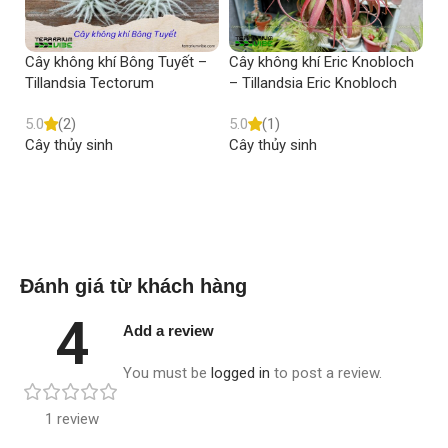
Cây không khí Bông Tuyết –
Cây không khí Eric Knobloch
Câ
Tillandsia Tectorum
– Tillandsia Eric Knobloch
Ti
5.0
(2)
5.0
(1)
5.
Cây thủy sinh
Cây thủy sinh
Câ
Read more
Read more
Đánh giá từ khách hàng
4
Add a review
You must be
logged in
to post a review.
1 review