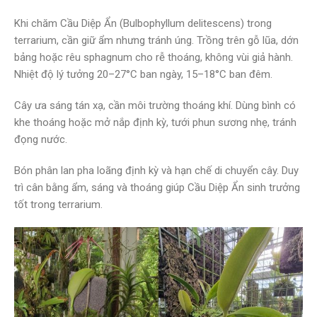
Khi chăm Cầu Diệp Ẩn (Bulbophyllum delitescens) trong
terrarium, cần giữ ẩm nhưng tránh úng. Trồng trên gỗ lũa, dớn
bảng hoặc rêu sphagnum cho rễ thoáng, không vùi giả hành.
Nhiệt độ lý tưởng 20–27°C ban ngày, 15–18°C ban đêm.
Cây ưa sáng tán xạ, cần môi trường thoáng khí. Dùng bình có
khe thoáng hoặc mở nắp định kỳ, tưới phun sương nhẹ, tránh
đọng nước.
Bón phân lan pha loãng định kỳ và hạn chế di chuyển cây. Duy
trì cân bằng ẩm, sáng và thoáng giúp Cầu Diệp Ẩn sinh trưởng
tốt trong terrarium.