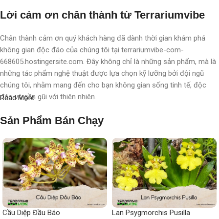
Lời cám ơn chân thành từ Terrariumvibe
Chân thành cảm ơn quý khách hàng đã dành thời gian khám phá
không gian độc đáo của chúng tôi tại terrariumvibe-com-
668605.hostingersite.com. Đây không chỉ là những sản phẩm, mà là
những tác phẩm nghệ thuật được lựa chọn kỹ lưỡng bởi đội ngũ
chúng tôi, nhằm mang đến cho bạn không gian sống tinh tế, độc
đáo và gần gũi với thiên nhiên.
Read More
Với chúng tôi, terrarium không chỉ là nghệ thuật, mà còn là một triết
Sản Phẩm Bán Chạy
lý sống, một phong cách sống, một "
đạo
" sống chất lượng, nơi
chúng tôi chăm chút, chắp cánh cho từng không gian, từng cá nhân.
Mỗi sản phẩm không chỉ là một vật trang trí, mà còn là một hành
trình khám phá thiên nhiên tinh tế được thể hiện qua từng chi tiết
nhỏ.
Mong muốn nhỏ nhoi
Cầu Diệp Đầu Báo
Lan Psygmorchis Pusilla