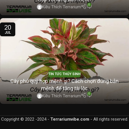
0
Kiều Thích Terrarium
20
JUL
TIN TỨC THỦY SINH
Cây phú quý hợp mệnh gì? Cách chọn đúng bản
mệnh để tăng tài lộc
0
Kiều Thích Terrarium
Copyright © 2022 -2024 -
Terrariumvibe.com
- All rights reserved.