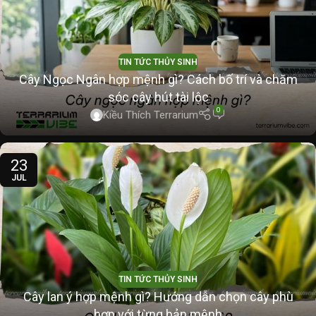
TIN TỨC THỦY SINH
Cây Ngọc Ngân hợp mệnh gì? Cách bố trí và chăm
sóc cây hút tài lộc
0
Kiều Thích Terrarium
23
JUL
TIN TỨC THỦY SINH
Cây lan ý hợp mệnh gì? Hướng dẫn chọn cây phù
hợp với từng bản mệnh