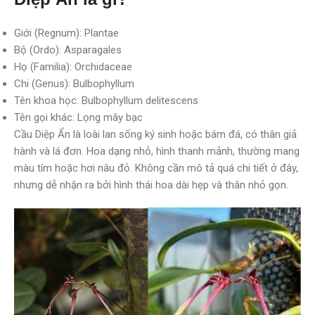
Giới (Regnum): Plantae
Bộ (Ordo): Asparagales
Họ (Familia): Orchidaceae
Chi (Genus): Bulbophyllum
Tên khoa học: Bulbophyllum delitescens
Tên gọi khác: Lọng mây bạc
Cầu Diệp Ẩn là loài lan sống ký sinh hoặc bám đá, có thân giả
hành và lá đơn. Hoa dạng nhỏ, hình thanh mảnh, thường mang
màu tím hoặc hơi nâu đỏ. Không cần mô tả quá chi tiết ở đây,
nhưng dễ nhận ra bởi hình thái hoa dài hẹp và thân nhỏ gọn.