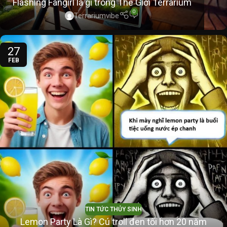
Flashing Fangirl là gì trong Thế Giới Terrarium
0
Terrariumvibe
27
FEB
TIN TỨC THỦY SINH
Lemon Party Là Gì? Cú troll đen tối hơn 20 năm