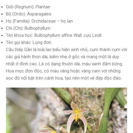
Giới (Regnum): Plantae
Bộ (Ordo): Asparagales
Họ (Familia): Orchidaceae – họ lan
Chi (Chi): Bulbophyllum
Tên khoa học: Bulbophyllum affine Wall. cựu Lindl.
Tên gọi khác: Lọng đơn
Cầu Diếp Gần là loài lan biểu hiện sinh nhỏ, cụm thành cụm với
các giả hành thon dài, kiếm nhẹ ở gốc và mang một lá duy
nhất ở đỉnh cao. Lá có dạng thuôn dài, màu xanh đậm bóng.
Hoa mọc đơn độc, có màu vàng hoặc vàng cam với những
sọc đỏ nổi bật trên cánh hoa, tạo nên một vẻ đẹp độc đáo.