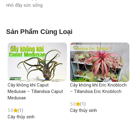
nhỏ đầy sức sống.
Sản Phẩm Cùng Loại
Cây không khí Caput
Cây không khí Eric Knobloch
Câ
Medusae – Tillandsia Caput
– Tillandsia Eric Knobloch
Ti
Medusae
5.0
(1)
5.
5.0
(1)
Cây thủy sinh
Câ
Cây thủy sinh
Read more
Read more