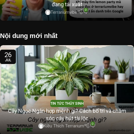
đang tái xuất
0
Terrariumvibe
Nội dung mới nhất
26
JUL
TIN TỨC THỦY SINH
Cây Ngọc Ngân hợp mệnh gì? Cách bố trí và chăm
sóc cây hút tài lộc
0
Kiều Thích Terrarium