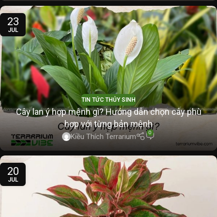
23
JUL
TIN TỨC THỦY SINH
Cây lan ý hợp mệnh gì? Hướng dẫn chọn cây phù
hợp với từng bản mệnh
0
Kiều Thích Terrarium
20
JUL