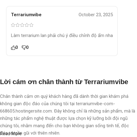
Terrariumvibe
October 23, 2025
Làm terrarium lan phải chú ý điều chỉnh độ ẩm nha
0
0
Lời cám ơn chân thành từ Terrariumvibe
Chân thành cảm ơn quý khách hàng đã dành thời gian khám phá
không gian độc đáo của chúng tôi tại terrariumvibe-com-
668605.hostingersite.com. Đây không chỉ là những sản phẩm, mà là
những tác phẩm nghệ thuật được lựa chọn kỹ lưỡng bởi đội ngũ
chúng tôi, nhằm mang đến cho bạn không gian sống tinh tế, độc
đáo và gần gũi với thiên nhiên.
Read More