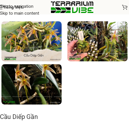
Skip to navigation
Tiếng Việt
Home
/
Cây thủy sinh
Skip to main content
Cầu Diếp Gần