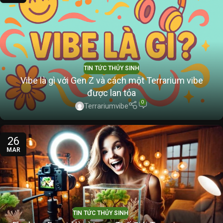
TIN TỨC THỦY SINH
Vibe là gì với Gen Z và cách một Terrarium vibe
được lan tỏa
0
Terrariumvibe
26
MAR
TIN TỨC THỦY SINH