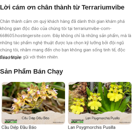
Lời cám ơn chân thành từ Terrariumvibe
Chân thành cảm ơn quý khách hàng đã dành thời gian khám phá
không gian độc đáo của chúng tôi tại terrariumvibe-com-
668605.hostingersite.com. Đây không chỉ là những sản phẩm, mà là
những tác phẩm nghệ thuật được lựa chọn kỹ lưỡng bởi đội ngũ
chúng tôi, nhằm mang đến cho bạn không gian sống tinh tế, độc
đáo và gần gũi với thiên nhiên.
Read More
Với chúng tôi, terrarium không chỉ là nghệ thuật, mà còn là một triết
Sản Phẩm Bán Chạy
lý sống, một phong cách sống, một "
đạo
" sống chất lượng, nơi
chúng tôi chăm chút, chắp cánh cho từng không gian, từng cá nhân.
Mỗi sản phẩm không chỉ là một vật trang trí, mà còn là một hành
trình khám phá thiên nhiên tinh tế được thể hiện qua từng chi tiết
nhỏ.
Mong muốn nhỏ nhoi
Cầu Diệp Đầu Báo
Lan Psygmorchis Pusilla