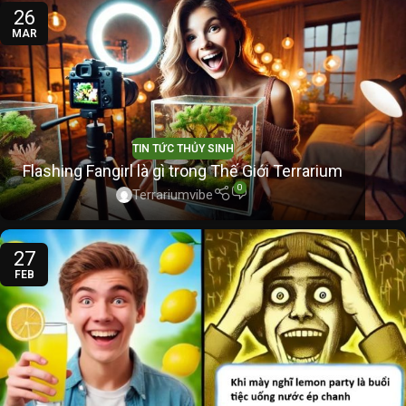
26
MAR
TIN TỨC THỦY SINH
Flashing Fangirl là gì trong Thế Giới Terrarium
0
Terrariumvibe
27
FEB