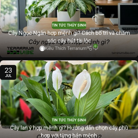
TIN TỨC THỦY SINH
Cây Ngọc Ngân hợp mệnh gì? Cách bố trí và chăm
sóc cây hút tài lộc
0
Kiều Thích Terrarium
23
JUL
TIN TỨC THỦY SINH
Cây lan ý hợp mệnh gì? Hướng dẫn chọn cây phù
hợp với từng bản mệnh