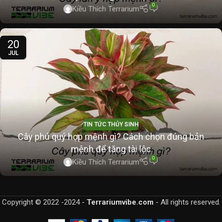
0
Kiều Thích Terrarium
20
JUL
TIN TỨC THỦY SINH
Cây phú quý hợp mệnh gì? Cách chọn đúng bản
mệnh để tăng tài lộc
0
Kiều Thích Terrarium
Copyright © 2022 -2024 -
Terrariumvibe.com
- All rights reserved.