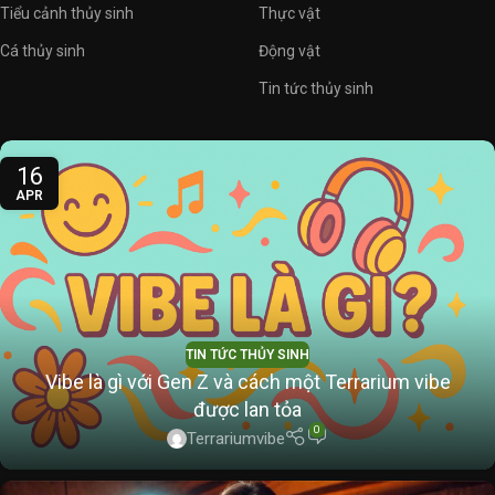
Tiểu cảnh thủy sinh
Thực vật
Cá thủy sinh
Động vật
Tin tức thủy sinh
16
APR
TIN TỨC THỦY SINH
Vibe là gì với Gen Z và cách một Terrarium vibe
được lan tỏa
0
Terrariumvibe