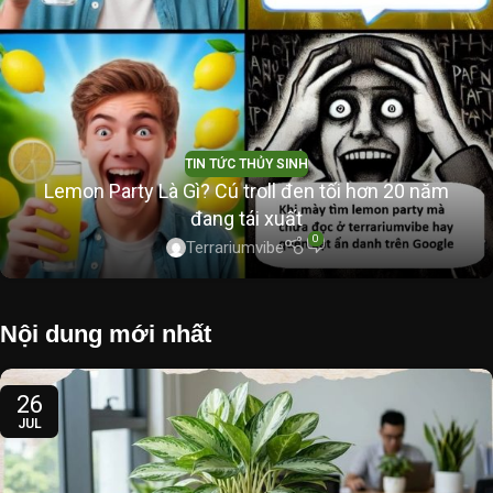
TIN TỨC THỦY SINH
Lemon Party Là Gì? Cú troll đen tối hơn 20 năm
đang tái xuất
0
Terrariumvibe
Nội dung mới nhất
26
JUL