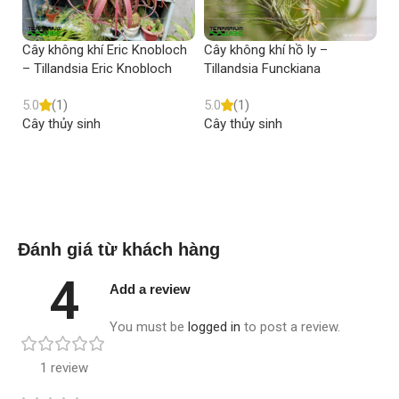
Cây không khí Eric Knobloch
Cây không khí hồ ly –
Câ
– Tillandsia Eric Knobloch
Tillandsia Funckiana
Ti
5.0
(1)
5.0
(1)
5.
Cây thủy sinh
Cây thủy sinh
Câ
Read more
Read more
Đánh giá từ khách hàng
4
Add a review
You must be
logged in
to post a review.
1 review