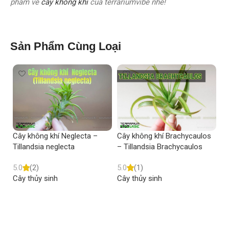
phẩm về
cây không khí
của terrariumvibe nhé!
Sản Phẩm Cùng Loại
Cây không khí Neglecta –
Cây không khí Brachycaulos
Câ
Tillandsia neglecta
– Tillandsia Brachycaulos
Ti
5.0
(2)
5.0
(1)
5.
Cây thủy sinh
Cây thủy sinh
Câ
Read more
Read more