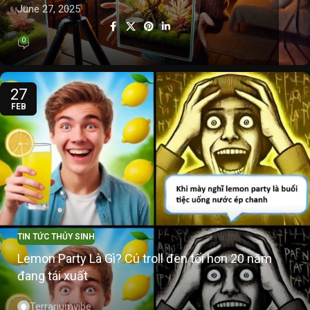
June 27, 2025
0
27
FEB
TIN TỨC THỦY SINH
Lemon Party Là Gì? Cú troll đen tối hơn 20 năm
đang tái xuất
Terrariumvibe