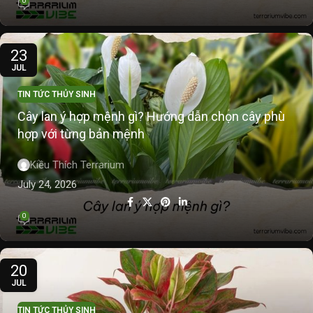
0
23
JUL
TIN TỨC THỦY SINH
Cây lan ý hợp mệnh gì? Hướng dẫn chọn cây phù
hợp với từng bản mệnh
Kiều Thích Terrarium
July 24, 2026
0
20
JUL
TIN TỨC THỦY SINH