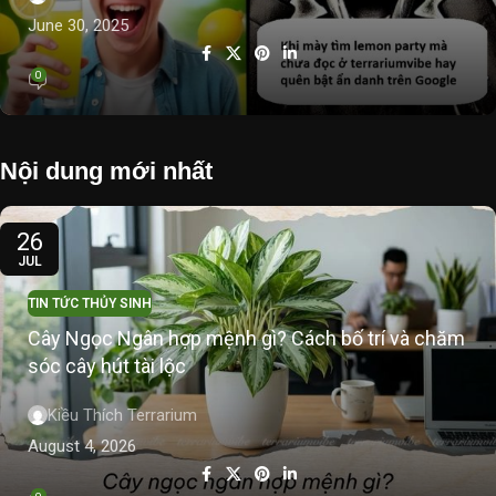
June 30, 2025
0
Nội dung mới nhất
26
JUL
TIN TỨC THỦY SINH
Cây Ngọc Ngân hợp mệnh gì? Cách bố trí và chăm
sóc cây hút tài lộc
Kiều Thích Terrarium
August 4, 2026