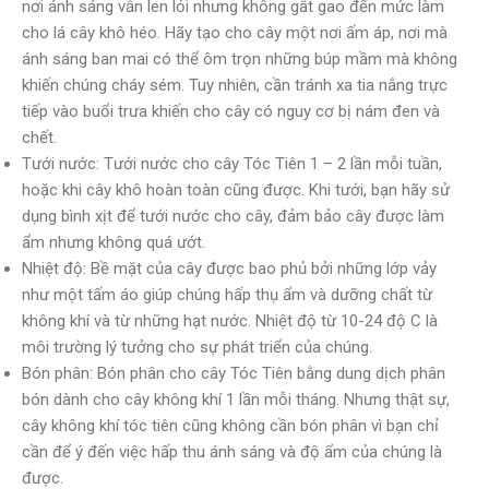
nơi ánh sáng vẫn len lỏi nhưng không gắt gao đến mức làm
cho lá cây khô héo. Hãy tạo cho cây một nơi ấm áp, nơi mà
ánh sáng ban mai có thể ôm trọn những búp mầm mà không
khiến chúng cháy sém. Tuy nhiên, cần tránh xa tia nắng trực
tiếp vào buổi trưa khiến cho cây có nguy cơ bị nám đen và
chết.
Tưới nước: Tưới nước cho cây Tóc Tiên 1 – 2 lần mỗi tuần,
hoặc khi cây khô hoàn toàn cũng được. Khi tưới, bạn hãy sử
dụng bình xịt để tưới nước cho cây, đảm bảo cây được làm
ẩm nhưng không quá ướt.
Nhiệt độ: Bề mặt của cây được bao phủ bởi những lớp vảy
như một tấm áo giúp chúng hấp thụ ẩm và dưỡng chất từ
không khí và từ những hạt nước. Nhiệt độ từ 10-24 độ C là
môi trường lý tưởng cho sự phát triển của chúng.
Bón phân: Bón phân cho cây Tóc Tiên bằng dung dịch phân
bón dành cho cây không khí 1 lần mỗi tháng. Nhưng thật sự,
cây không khí tóc tiên cũng không cần bón phân vì bạn chỉ
cần để ý đến việc hấp thu ánh sáng và độ ẩm của chúng là
được.