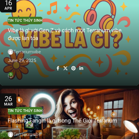
16
APR
TIN TỨC THỦY SINH
Vibe là gì với Gen Z và cách một Terrarium vibe
được lan tỏa
Terrariumvibe
June 29, 2025
0
26
MAR
TIN TỨC THỦY SINH
Flashing Fangirl là gì trong Thế Giới Terrarium
Terrariumvibe