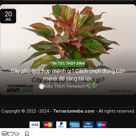
20
JUL
TIN TỨC THỦY SINH
Cây phú quý hợp mệnh gì? Cách chọn đúng bản
mệnh để tăng tài lộc
0
Kiều Thích Terrarium
Copyright © 2022 -2024 -
Terrariumvibe.com
- All rights reserved.