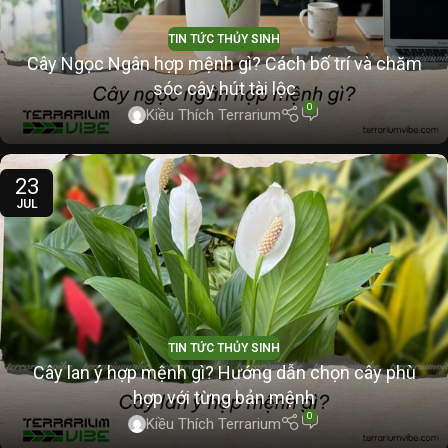
TIN TỨC THỦY SINH
Cây Ngọc Ngân hợp mệnh gì? Cách bố trí và chăm
sóc cây hút tài lộc
0
Kiều Thích Terrarium
23
JUL
TIN TỨC THỦY SINH
Cây lan ý hợp mệnh gì? Hướng dẫn chọn cây phù
hợp với từng bản mệnh
0
Kiều Thích Terrarium