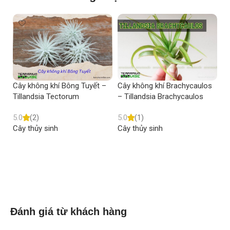
Cây không khí Bông Tuyết –
Cây không khí Brachycaulos
Câ
Tillandsia Tectorum
– Tillandsia Brachycaulos
Ti
5.0
(2)
5.0
(1)
5.
Cây thủy sinh
Cây thủy sinh
Câ
Read more
Read more
Đánh giá từ khách hàng