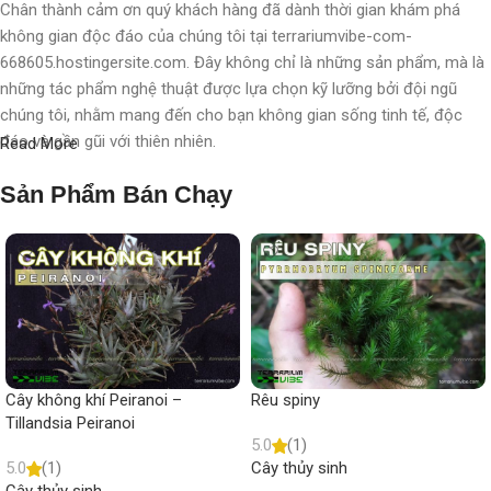
Chân thành cảm ơn quý khách hàng đã dành thời gian khám phá
không gian độc đáo của chúng tôi tại terrariumvibe-com-
668605.hostingersite.com. Đây không chỉ là những sản phẩm, mà là
những tác phẩm nghệ thuật được lựa chọn kỹ lưỡng bởi đội ngũ
chúng tôi, nhằm mang đến cho bạn không gian sống tinh tế, độc
đáo và gần gũi với thiên nhiên.
Read More
Với chúng tôi, terrarium không chỉ là nghệ thuật, mà còn là một triết
Sản Phẩm Bán Chạy
lý sống, một phong cách sống, một "
đạo
" sống chất lượng, nơi
chúng tôi chăm chút, chắp cánh cho từng không gian, từng cá nhân.
Mỗi sản phẩm không chỉ là một vật trang trí, mà còn là một hành
trình khám phá thiên nhiên tinh tế được thể hiện qua từng chi tiết
nhỏ.
Mong muốn nhỏ nhoi
Cây không khí Peiranoi –
Rêu spiny
Tillandsia Peiranoi
Hy vọng rằng quý khách sẽ không chỉ trải nghiệm mua sắm, mà còn
5.0
(1)
nhận thức được vẻ đẹp và ý nghĩa sâu sắc đằng sau từng sản
5.0
(1)
Cây thủy sinh
phẩm, từng mẫu terrarium. Chúng tôi mong muốn rằng bạn sẽ tìm