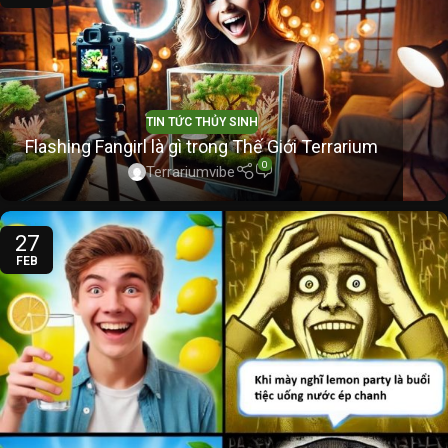
TIN TỨC THỦY SINH
Flashing Fangirl là gì trong Thế Giới Terrarium
0
Terrariumvibe
27
FEB