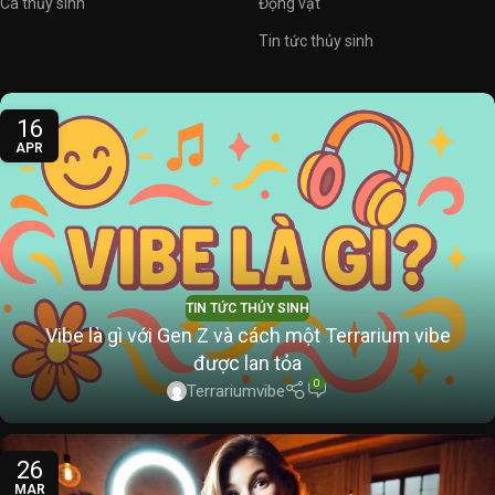
Cá thủy sinh
Động vật
Tin tức thủy sinh
16
APR
TIN TỨC THỦY SINH
Vibe là gì với Gen Z và cách một Terrarium vibe
được lan tỏa
0
Terrariumvibe
26
MAR