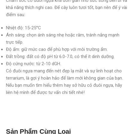
Chăm sóc cỏ đuôi ngựa khá đơn giản nhờ sức sống bền bỉ và
khả năng thích nghi cao. Để cây luôn tươi tốt, bạn nên để ý vài
điểm sau:
Nhiệt độ: 15-25°C
Ánh sáng: chọn ánh sáng nhẹ hoặc râm, tránh nắng mạnh
trực tiếp.
Độ ẩm: giữ mức cao để phù hợp với môi trường ẩm.
Đất trồng: đất có độ pH từ 6.0-7.0, có thể ít dinh dưỡng.
Độ cứng nước: từ 2-10 dGH.
Cỏ đuôi ngựa mang đến nét đẹp lạ mắt và sự linh hoạt cho
terrarium, là gợi ý hoàn hảo để làm mới không gian của bạn.
Nếu bạn muốn tìm hiểu thêm hay sở hữu cỏ đuôi ngựa, hãy
liên hệ mình để được tư vấn chi tiết nhé!
Sản Phẩm Cùng Loại