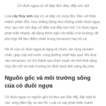
Cỏ đuôi ngựa có vẻ đẹp độc đáo, đầy sức hút
Loài
cây thủy sinh
này cỏ vẻ đẹp vô cùng độc đáo với thân
mảnh, phân đốt, mọc thẳng đứng như những chiếc đuôi ngựa
nhỏ, tạo nên nét đẹp cổ điển mà đầy sức hút. Cỏ đuôi ngựa
phát triển nhanh, dễ dàng thích nghi với nhiều môi trường, rất
phù hợp để làm điểm nhấn trong terrarium hay hồ cá.
Hệ rễ của cỏ đuôi ngựa là dạng rễ chùm, lan rộng và bám
chắc, giúp cây hút nước cùng dưỡng chất hiệu quả. Khi đưa
vào terrarium, nó trở thành lựa chọn tuyệt vời nhờ khả năng
chịu ẩm tốt và sinh trưởng ổn định dưới ánh sáng dịu nhẹ.
Nguồn gốc và môi trường sống
của cỏ đuôi ngựa
Cỏ đuôi ngựa có nguồn gốc từ khu vực Bắc Mỹ, đặc biệt là
các vùng đầm lầy và ven hồ. Loài cỏ này phát triển mạnh