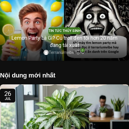
TIN TỨC THỦY SINH
Lemon Party Là Gì? Cú troll đen tối hơn 20 năm
đang tái xuất
0
Terrariumvibe
Nội dung mới nhất
26
JUL