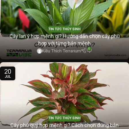
TIN TỨC THỦY SINH
Cây lan ý hợp mệnh gì? Hướng dẫn chọn cây phù
hợp với từng bản mệnh
0
Kiều Thích Terrarium
20
JUL
TIN TỨC THỦY SINH
Cây phú quý hợp mệnh gì? Cách chọn đúng bản