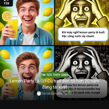
FEB
TIN TỨC THỦY SINH
Lemon Party Là Gì? Cú troll đen tối hơn 20 năm
đang tái xuất
0
Terrariumvibe