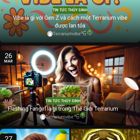
TIN TỨC THỦY SINH
Vibe là gì với Gen Z và cách một Terrarium vibe
được lan tỏa
0
Terrariumvibe
26
MAR
TIN TỨC THỦY SINH
Flashing Fangirl là gì trong Thế Giới Terrarium
0
Terrariumvibe
27