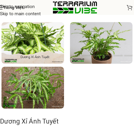
Skip to navigation
Tiếng Việt
Home
/
Cây thủy sinh
Skip to main content
Dương Xỉ Ánh Tuyết