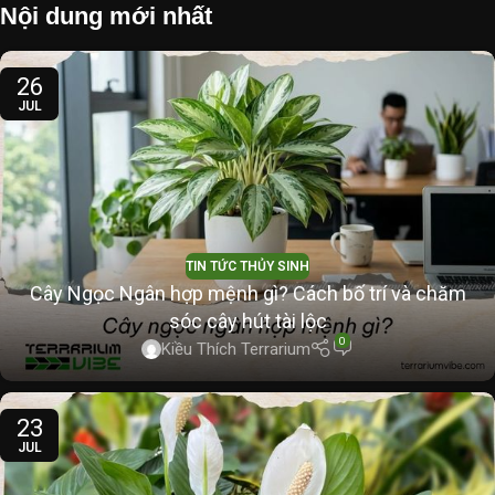
Nội dung mới nhất
26
JUL
TIN TỨC THỦY SINH
Cây Ngọc Ngân hợp mệnh gì? Cách bố trí và chăm
sóc cây hút tài lộc
0
Kiều Thích Terrarium
23
JUL