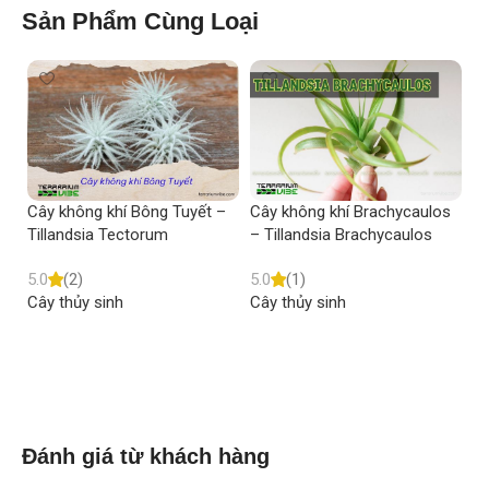
Sản Phẩm Cùng Loại
Cây không khí Bông Tuyết –
Cây không khí Brachycaulos
Câ
Tillandsia Tectorum
– Tillandsia Brachycaulos
Ti
5.0
(2)
5.0
(1)
5.
Cây thủy sinh
Cây thủy sinh
Câ
Read more
Read more
Đánh giá từ khách hàng