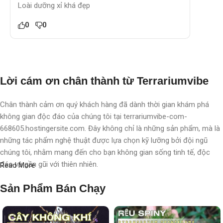
Loài dưỡng xỉ khá đẹp
0
0
Lời cám ơn chân thành từ Terrariumvibe
Chân thành cảm ơn quý khách hàng đã dành thời gian khám phá
không gian độc đáo của chúng tôi tại terrariumvibe-com-
668605.hostingersite.com. Đây không chỉ là những sản phẩm, mà là
những tác phẩm nghệ thuật được lựa chọn kỹ lưỡng bởi đội ngũ
chúng tôi, nhằm mang đến cho bạn không gian sống tinh tế, độc
đáo và gần gũi với thiên nhiên.
Read More
Với chúng tôi, terrarium không chỉ là nghệ thuật, mà còn là một triết
Sản Phẩm Bán Chạy
lý sống, một phong cách sống, một "
đạo
" sống chất lượng, nơi
chúng tôi chăm chút, chắp cánh cho từng không gian, từng cá nhân.
Mỗi sản phẩm không chỉ là một vật trang trí, mà còn là một hành