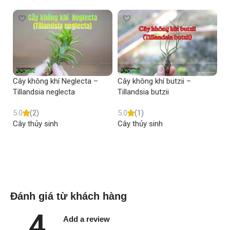
Cây không khí Neglecta –
Cây không khí butzii –
Câ
Tillandsia neglecta
Tillandsia butzii
Ti
5.0
(2)
5.0
(1)
5.
Cây thủy sinh
Cây thủy sinh
Câ
Read more
Read more
Đánh giá từ khách hàng
4
Add a review