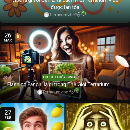
được lan tỏa
0
Terrariumvibe
26
MAR
TIN TỨC THỦY SINH
Flashing Fangirl là gì trong Thế Giới Terrarium
0
Terrariumvibe
27
FEB