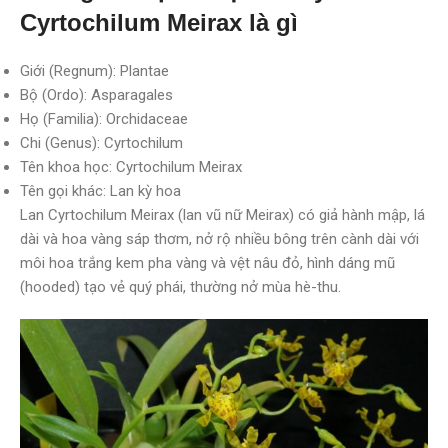
Cyrtochilum Meirax là gì
Giới (Regnum): Plantae
Bộ (Ordo): Asparagales
Họ (Familia): Orchidaceae
Chi (Genus): Cyrtochilum
Tên khoa học: Cyrtochilum Meirax
Tên gọi khác: Lan kỳ hoa
Lan Cyrtochilum Meirax (lan vũ nữ Meirax) có giả hành mập, lá
dài và hoa vàng sáp thơm, nở rộ nhiều bông trên cành dài với
môi hoa trắng kem pha vàng và vệt nâu đỏ, hình dáng mũ
(hooded) tạo vẻ quý phái, thường nở mùa hè-thu.