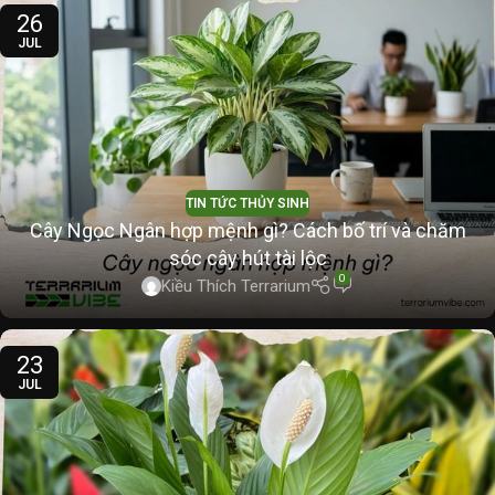
26
JUL
TIN TỨC THỦY SINH
Cây Ngọc Ngân hợp mệnh gì? Cách bố trí và chăm
sóc cây hút tài lộc
0
Kiều Thích Terrarium
23
JUL