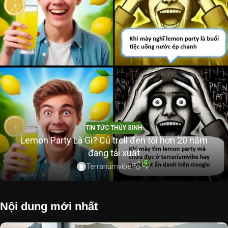
TIN TỨC THỦY SINH
Lemon Party Là Gì? Cú troll đen tối hơn 20 năm
đang tái xuất
0
Terrariumvibe
Nội dung mới nhất