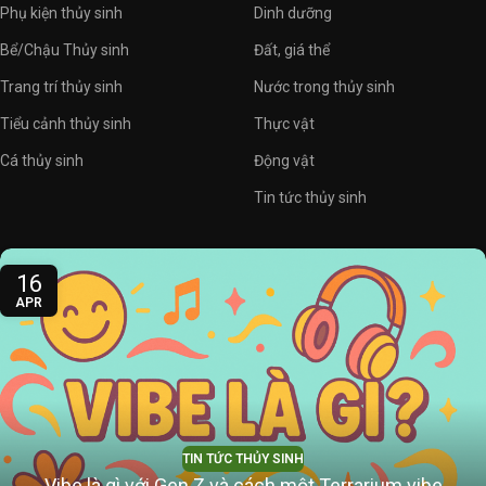
Phụ kiện thủy sinh
Dinh dưỡng
Bể/Chậu Thủy sinh
Đất, giá thể
Trang trí thủy sinh
Nước trong thủy sinh
Tiểu cảnh thủy sinh
Thực vật
Cá thủy sinh
Động vật
Tin tức thủy sinh
16
APR
TIN TỨC THỦY SINH
Vibe là gì với Gen Z và cách một Terrarium vibe