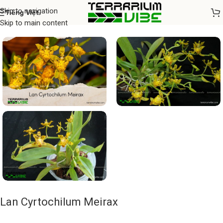
Skip to navigation
Tiếng Việt
Home
/
Cây thủy sinh
Skip to main content
Lan Cyrtochilum Meirax