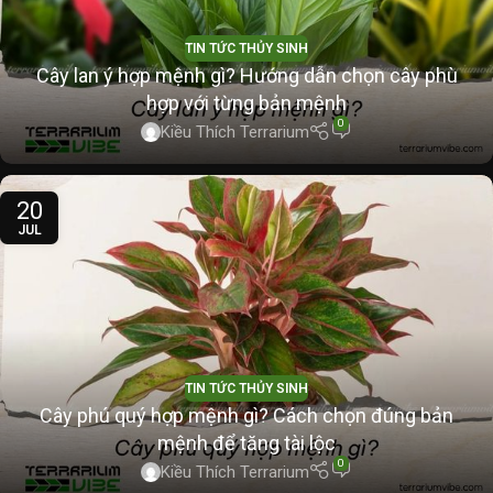
TIN TỨC THỦY SINH
Cây lan ý hợp mệnh gì? Hướng dẫn chọn cây phù
hợp với từng bản mệnh
0
Kiều Thích Terrarium
20
JUL
TIN TỨC THỦY SINH
Cây phú quý hợp mệnh gì? Cách chọn đúng bản
mệnh để tăng tài lộc
0
Kiều Thích Terrarium