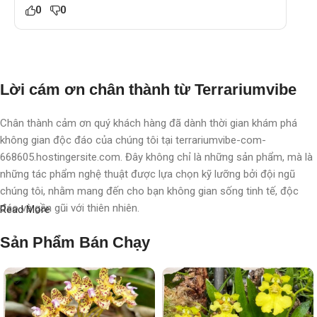
0
0
Lời cám ơn chân thành từ Terrariumvibe
Chân thành cảm ơn quý khách hàng đã dành thời gian khám phá
không gian độc đáo của chúng tôi tại terrariumvibe-com-
668605.hostingersite.com. Đây không chỉ là những sản phẩm, mà là
những tác phẩm nghệ thuật được lựa chọn kỹ lưỡng bởi đội ngũ
chúng tôi, nhằm mang đến cho bạn không gian sống tinh tế, độc
đáo và gần gũi với thiên nhiên.
Read More
Với chúng tôi, terrarium không chỉ là nghệ thuật, mà còn là một triết
Sản Phẩm Bán Chạy
lý sống, một phong cách sống, một "
đạo
" sống chất lượng, nơi
chúng tôi chăm chút, chắp cánh cho từng không gian, từng cá nhân.
Mỗi sản phẩm không chỉ là một vật trang trí, mà còn là một hành
trình khám phá thiên nhiên tinh tế được thể hiện qua từng chi tiết