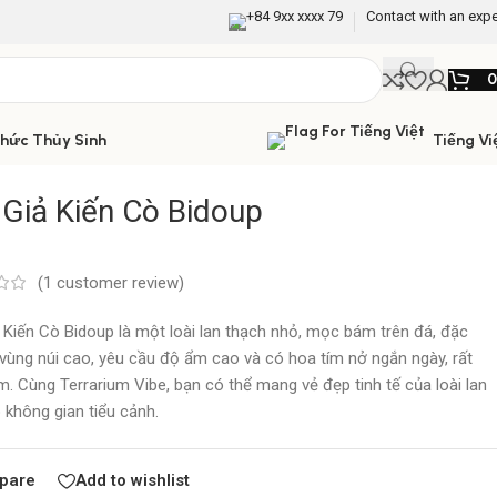
+84 9xx xxxx 79
Contact with an expe
Thức Thủy Sinh
Tiếng Vi
 Giả Kiến Cò Bidoup
(
1
customer review)
 Kiến Cò Bidoup là một loài lan thạch nhỏ, mọc bám trên đá, đặc
 vùng núi cao, yêu cầu độ ẩm cao và có hoa tím nở ngắn ngày, rất
m. Cùng Terrarium Vibe, bạn có thể mang vẻ đẹp tinh tế của loài lan
 không gian tiểu cảnh.
pare
Add to wishlist