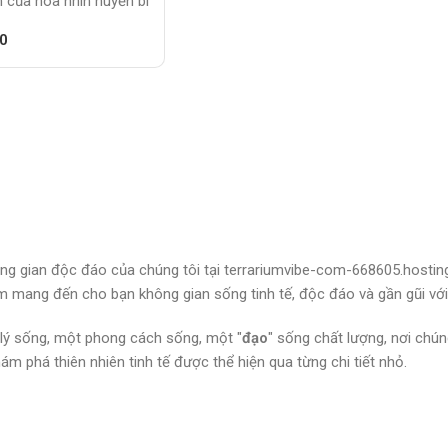
 của hoa nhìn huyền bí
0
g gian độc đáo của chúng tôi tại terrariumvibe-com-668605.hosting
 mang đến cho bạn không gian sống tinh tế, độc đáo và gần gũi với 
t lý sống, một phong cách sống, một "
đạo
" sống chất lượng, nơi chú
ám phá thiên nhiên tinh tế được thể hiện qua từng chi tiết nhỏ.