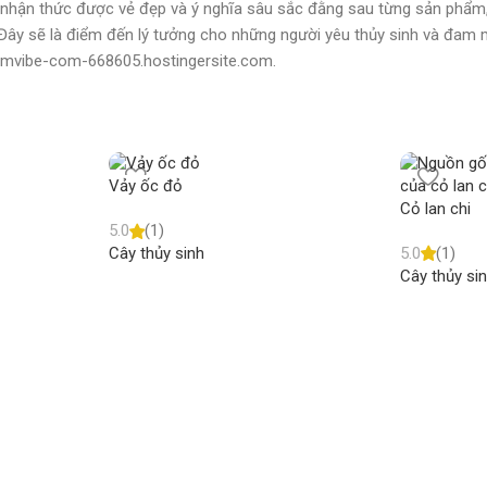
nhận thức được vẻ đẹp và ý nghĩa sâu sắc đằng sau từng sản phẩm,
Đây sẽ là điểm đến lý tưởng cho những người yêu thủy sinh và đam 
iumvibe-com-668605.hostingersite.com.
Vảy ốc đỏ
Cỏ lan chi
5.0
(1)
5.0
(1)
Cây thủy sinh
Cây thủy si