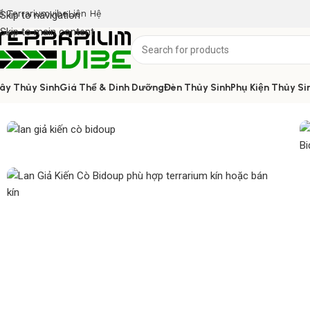
ề Terrariumvibe
Liên Hệ
Skip to navigation
Skip to main content
ây Thủy Sinh
Giá Thể & Dinh Dưỡng
Đèn Thủy Sinh
Phụ Kiện Thủy Si
Home
/
Cây thủy sinh
/
Lan Giả Kiến Cò Bidoup