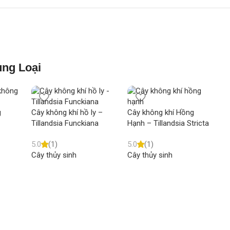
ng Loại
g
Cây không khí hồ ly –
Cây không khí Hồng
Tillandsia Funckiana
Hạnh – Tillandsia Stricta
5.0
(1)
5.0
(1)
C
Cây thủy sinh
Cây thủy sinh
T
I
5
C