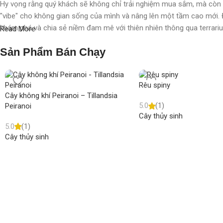
Hy vọng rằng quý khách sẽ không chỉ trải nghiệm mua sắm, mà còn 
"vibe" cho không gian sống của mình và nâng lên một tầm cao mới. 
khám phá và chia sẻ niềm đam mê với thiên nhiên thông qua terrar
Read More
Sản Phẩm Bán Chạy
Rêu spiny
Cây không khí Peiranoi – Tillandsia
5.0
(1)
Peiranoi
Cây thủy sinh
5.0
(1)
Cây thủy sinh