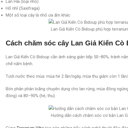
Lan Hài (loại nhỏ)
Hổ nhĩ (Saxifraga)
Một số loại cây lá nhỏ ưa ẩm khác
Lan Giả Kiến Cò Bidoup phù hợp terrarium
Cách chăm sóc cây Lan Giả Kiến Cò 
Lan Giả Kiến Cò Bidoup cần ánh sáng gián tiếp 50–80%, tránh nắ
chế nấm bệnh.
Tưới nước theo mùa: mùa hè 2 lần/ngày, mùa thu giảm còn 1 lần
Bón phân phân loãng chuyên dụng cho lan rừng, mùa đông ngừng
đông) và 80–90% (hè, thu).
Hướng dẫn cách chăm sóc cơ bản Lan Gi
Cùng
Terrarium Vibe
tạo nên những tiểu cảnh nghệ thuật độc đá