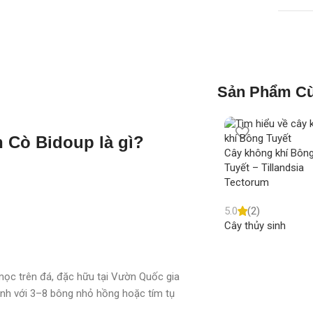
Sản Phẩm Cù
n Cò Bidoup là gì
?
Cây không khí Bôn
Tuyết – Tillandsia
Tectorum
5.0
(2)
Cây thủy sinh
mọc trên đá, đặc hữu tại Vườn Quốc gia
ảnh với 3–8 bông nhỏ hồng hoặc tím tụ