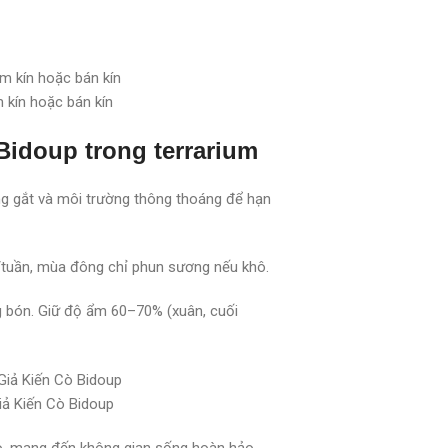
 kín hoặc bán kín
Bidoup trong terrarium
ng gắt và môi trường thông thoáng để hạn
/tuần, mùa đông chỉ phun sương nếu khô.
 bón. Giữ độ ẩm 60–70% (xuân, cuối
ả Kiến Cò Bidoup
o, mang đến không gian sống hoàn hảo