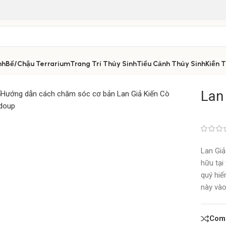
nh
Bể/Chậu Terrarium
Trang Trí Thủy Sinh
Tiểu Cảnh Thủy Sinh
Kiến 
Lan
Lan Giả
hữu tại
quý hiế
này vào
Com