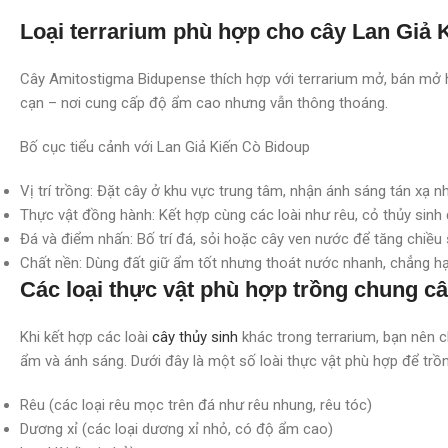
Loại terrarium phù hợp cho cây Lan Giả 
Cây Amitostigma Bidupense thích hợp với terrarium mở, bán mở ho
cạn – nơi cung cấp độ ẩm cao nhưng vẫn thông thoáng.
Bố cục tiểu cảnh với Lan Giả Kiến Cò Bidoup
Vị trí trồng: Đặt cây ở khu vực trung tâm, nhận ánh sáng tán xạ n
Thực vật đồng hành: Kết hợp cùng các loài như rêu, cỏ thủy sinh
Đá và điểm nhấn: Bố trí đá, sỏi hoặc cây ven nước để tăng chiều
Chất nền: Dùng đất giữ ẩm tốt nhưng thoát nước nhanh, chẳng hạ
Các loại thực vật phù hợp trồng chung 
Khi kết hợp các loài
cây thủy sinh
khác trong terrarium, bạn nên 
ẩm và ánh sáng. Dưới đây là một số loài thực vật phù hợp để trồ
Rêu (các loại rêu mọc trên đá như rêu nhung, rêu tóc)
Dương xỉ (các loại dương xỉ nhỏ, có độ ẩm cao)