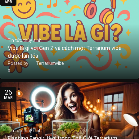
APR
Tin tức thủy sinh
Vibe là gì với Gen Z và cách một Terrarium vibe
được lan tỏa
Posted by
Terrariumvibe
0
26
MAR
Tin tức thủy sinh
Flashing Fangirl là gì trong Thế Giới Terrarium