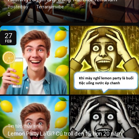
Posted by
Terrariumvibe
0
27
FEB
Tin tức thủy sinh
Lemon Party Là Gì? Cú troll đen tối hơn 20 năm