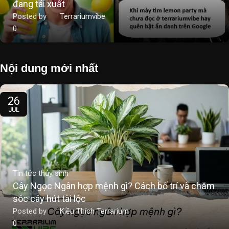
đang tái xuất
Posted by
Terrariumvibe
0
Nội dung mới nhất
26
JUL
Tin tức thủy sinh
Cây Ngọc Ngân hợp mệnh gì? Cách bố trí và chăm
sóc cây hút tài lộc
Posted by
Kiều Thích Terrarium
0