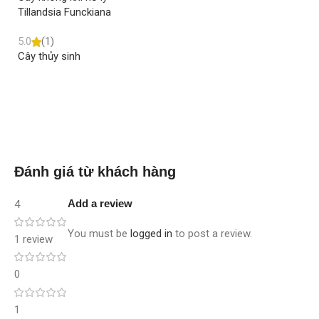
Tillandsia Funckiana
Ti
Read more
5.0
(1)
5.
Cây thủy sinh
Câ
Read more
Đánh giá từ khách hàng
Add a review
4
You must be
logged in
to post a review.
1 review
0
1