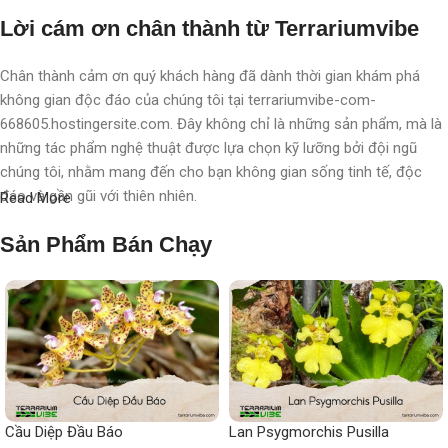
Lời cám ơn chân thành từ Terrariumvibe
Chân thành cảm ơn quý khách hàng đã dành thời gian khám phá
không gian độc đáo của chúng tôi tại terrariumvibe-com-
668605.hostingersite.com. Đây không chỉ là những sản phẩm, mà là
những tác phẩm nghệ thuật được lựa chọn kỹ lưỡng bởi đội ngũ
chúng tôi, nhằm mang đến cho bạn không gian sống tinh tế, độc
đáo và gần gũi với thiên nhiên.
Read More
Với chúng tôi, terrarium không chỉ là nghệ thuật, mà còn là một triết
Sản Phẩm Bán Chạy
lý sống, một phong cách sống, một "
đạo
" sống chất lượng, nơi
chúng tôi chăm chút, chắp cánh cho từng không gian, từng cá nhân.
Mỗi sản phẩm không chỉ là một vật trang trí, mà còn là một hành
trình khám phá thiên nhiên tinh tế được thể hiện qua từng chi tiết
nhỏ.
Mong muốn nhỏ nhoi
Cầu Diệp Đầu Báo
Lan Psygmorchis Pusilla