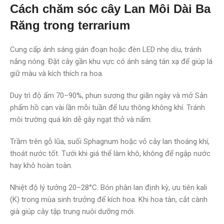
Cách chăm sóc cây Lan Môi Dài Ba
Răng trong terrarium
Cung cấp ánh sáng gián đoạn hoặc đèn LED nhẹ dịu, tránh
nắng nóng. Đặt cây gần khu vực có ánh sáng tán xạ để giúp lá
giữ màu và kích thích ra hoa.
Duy trì độ ẩm 70–90%, phun sương thư giãn ngày và mở Sản
phẩm hồ cạn vài lần mỗi tuần để lưu thông không khí. Tránh
môi trường quá kín dễ gây ngạt thở và nấm.
Trầm trên gỗ lũa, suối Sphagnum hoặc vỏ cây lan thoáng khí,
thoát nước tốt. Tưới khi giá thể làm khô, không để ngập nước
hay khô hoàn toàn.
Nhiệt độ lý tưởng 20–28°C. Bón phân lan định kỳ, ưu tiên kali
(K) trong mùa sinh trưởng để kích hoa. Khi hoa tàn, cắt cành
già giúp cây tập trung nuôi dưỡng mới.