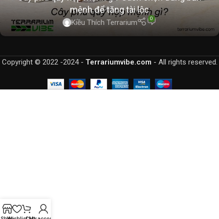
mệnh để tăng tài lộc
0
Kiều Thích Terrarium
Copyright © 2022 -2024 -
Terrariumvibe.com
- All rights reserved.
Shop
Wishlist
Cart
My account