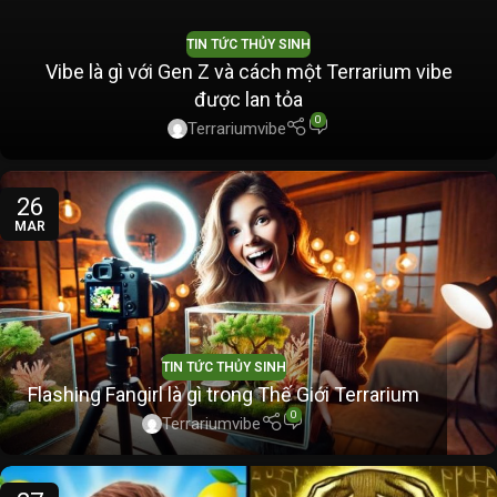
TIN TỨC THỦY SINH
Vibe là gì với Gen Z và cách một Terrarium vibe
được lan tỏa
0
Terrariumvibe
26
MAR
TIN TỨC THỦY SINH
Flashing Fangirl là gì trong Thế Giới Terrarium
0
Terrariumvibe