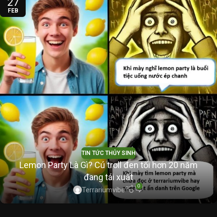
27
FEB
TIN TỨC THỦY SINH
Lemon Party Là Gì? Cú troll đen tối hơn 20 năm
đang tái xuất
0
Terrariumvibe