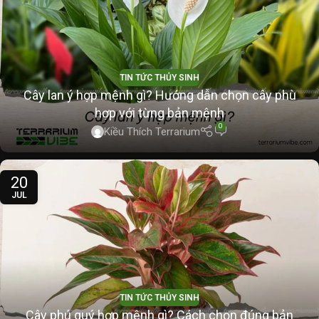
TIN TỨC THỦY SINH
Cây lan ý hợp mệnh gì? Hướng dẫn chọn cây phù
hợp với từng bản mệnh
0
Kiều Thích Terrarium
20
JUL
TIN TỨC THỦY SINH
Cây phú quý hợp mệnh gì? Cách chọn đúng bản