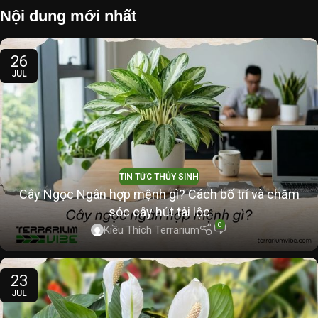
Nội dung mới nhất
26
JUL
TIN TỨC THỦY SINH
Cây Ngọc Ngân hợp mệnh gì? Cách bố trí và chăm
sóc cây hút tài lộc
0
Kiều Thích Terrarium
23
JUL