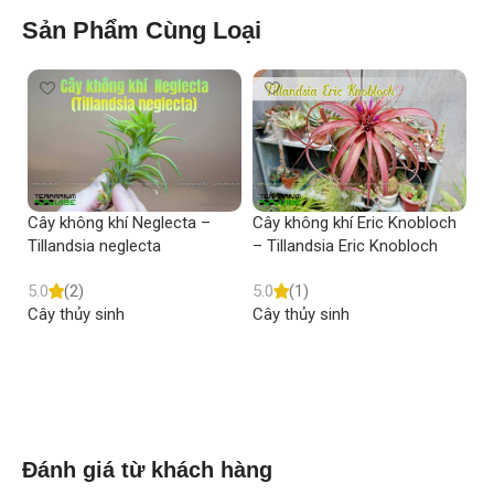
Sản Phẩm Cùng Loại
Cây không khí Neglecta –
Cây không khí Eric Knobloch
Câ
Tillandsia neglecta
– Tillandsia Eric Knobloch
Ti
5.0
(2)
5.0
(1)
5.
Cây thủy sinh
Cây thủy sinh
Câ
Read more
Read more
Đánh giá từ khách hàng