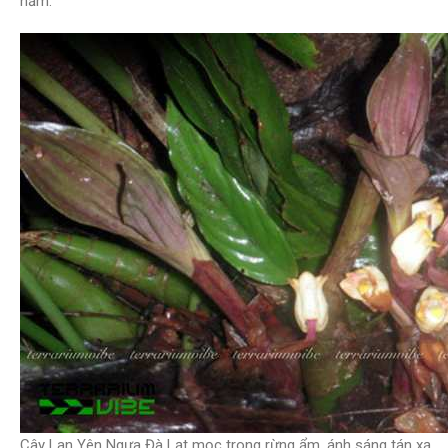
năm.
Cây Lan Yên Ngựa Đà Lạt mọc trong rừng ẩm, ánh sáng tán xạ