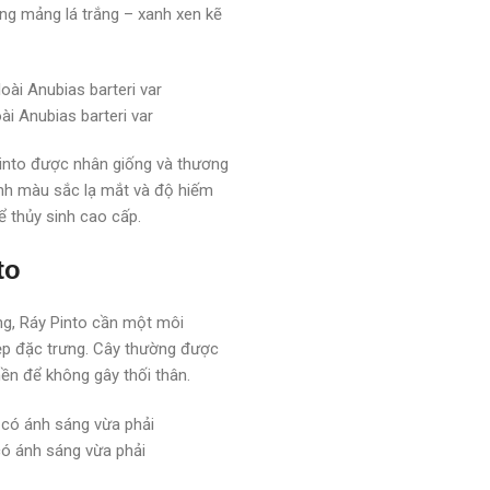
ững mảng lá trắng – xanh xen kẽ
ài Anubias barteri var
Pinto được nhân giống và thương
hính màu sắc lạ mắt và độ hiếm
ể thủy sinh cao cấp.
to
ng, Ráy Pinto cần một môi
đẹp đặc trưng. Cây thường được
nền để không gây thối thân.
có ánh sáng vừa phải