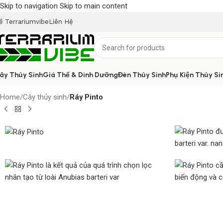
Skip to navigation
Skip to main content
ề Terrariumvibe
Liên Hệ
ây Thủy Sinh
Giá Thể & Dinh Dưỡng
Đèn Thủy Sinh
Phụ Kiện Thủy Si
Home
/
Cây thủy sinh
/
Ráy Pinto