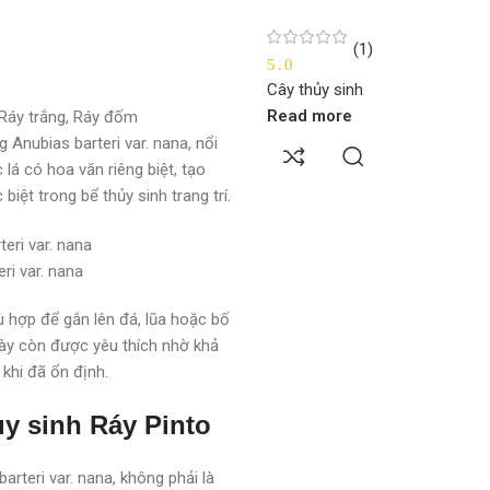
(1)
5.0
Cây thủy sinh
Read more
, Ráy trắng, Ráy đốm
 Anubias barteri var. nana, nổi
lá có hoa văn riêng biệt, tạo
iệt trong bể thủy sinh trang trí.
ri var. nana
ù hợp để gắn lên đá, lũa hoặc bố
 này còn được yêu thích nhờ khả
khi đã ổn định.
ủy sinh Ráy Pinto
arteri var. nana, không phải là