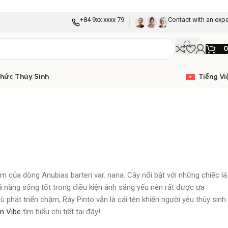
+84 9xx xxxx 79
Contact with an expe
Thức Thủy Sinh
Tiếng Vi
ếm của dòng Anubias barteri var. nana. Cây nổi bật với những chiếc lá
hả năng sống tốt trong điều kiện ánh sáng yếu nên rất được ưa
ù phát triển chậm, Ráy Pinto vẫn là cái tên khiến người yêu thủy sinh
m Vibe
tìm hiểu chi tiết tại đây!