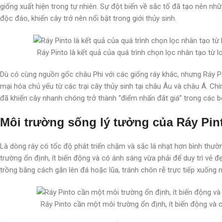
giống xuất hiện trong tự nhiên. Sự đột biến về sắc tố đã tạo nên nh
độc đáo, khiến cây trở nên nổi bật trong giới thủy sinh.
Ráy Pinto là kết quả của quá trình chọn lọc nhân tạo từ lo
Dù có cùng nguồn gốc châu Phi với các giống ráy khác, nhưng Ráy 
mại hóa chủ yếu từ các trại cây thủy sinh tại châu Âu và châu Á. C
đã khiến cây nhanh chóng trở thành “điểm nhấn đắt giá” trong các b
Môi trường sống lý tưởng của Ráy Pin
Là dòng ráy có tốc độ phát triển chậm và sắc lá nhạt hơn bình thườ
trường ổn định, ít biến động và có ánh sáng vừa phải để duy trì vẻ 
trồng bằng cách gắn lên đá hoặc lũa, tránh chôn rễ trực tiếp xuống 
Ráy Pinto cần một môi trường ổn định, ít biến động và 