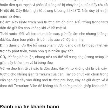
hoặc đèn quá mạnh vì phần lá trắng dễ bị cháy hoặc thúc đẩy rêu tảo
Nhiệt độ:
Cây thích nghi tốt trong khoảng 22–28°C. Nên duy trì nhiệt
ngày và đêm.
Độ ẩm:
Ráy Pinto thích môi trường ẩm ổn định. Nếu trồng trong ter
đặn để giữ ẩm cho không khí và bề mặt lá.
Tưới nước:
Đối với terrarium bán cạn, giữ nền ẩm nhẹ nhưng không 
đá/lũa, đảm bảo phần rễ luôn tiếp xúc với độ ẩm nhẹ.
Dinh dưỡng:
Có thể bổ sung phân nước loãng định kỳ hoặc nhét viê
trợ cây phát triển, tránh bón quá nhiều gây sốc.
CO₂:
Không bắt buộc, nhưng nếu có thể bổ sung nhẹ (trong setup kh
giúp cây khỏe hơn và lá bóng đẹp.
Với vẻ đẹp tinh tế và sắc lá độc đáo, Ráy Pinto không chỉ là loài cây
tượng cho không gian terrarium của bạn. Tuy có chút kén chọn tron
cần bạn đặt cây vào đúng môi trường phù hợp, cây sẽ giữ được vẻ đ
theo dõi Terrarium Vibe để không bỏ lỡ những mảnh ghép khác nhé!
Đánh giá từ khách hàng