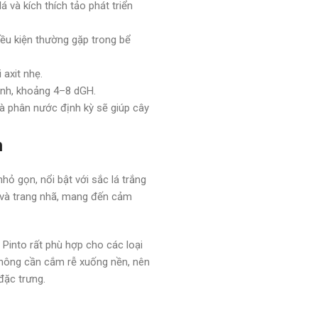
 và kích thích tảo phát triển
ều kiện thường gặp trong bể
 axit nhẹ.
ình, khoảng 4–8 dGH.
à phân nước định kỳ sẽ giúp cây
m
hỏ gọn, nổi bật với sắc lá trắng
 và trang nhã, mang đến cảm
Pinto rất phù hợp cho các loại
 không cần cắm rễ xuống nền, nên
đặc trưng.