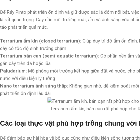
Để Ráy Pinto phát triển ổn định và giữ được sắc lá đốm nổi bật, việc
là rất quan trọng. Cây cần môi trường mát, ẩm và ánh sáng vừa phải 
tảo phát triển quá mức.
Terrarium ẩm kín (closed terrarium):
Giúp duy trì độ ẩm ổn định, 
cây có tốc độ sinh trưởng chậm.
Terrarium bán cạn (semi-aquatic terrarium):
Có phần nền ẩm và 
gắn cây trên đá hoặc lũa.
Paludarium:
Mô phỏng môi trường kết hợp giữa đất và nước, cho phé
nước với điều kiện lý tưởng.
Nano terrarium ánh sáng thấp:
Không gian nhỏ, dễ kiểm soát môi 
phát triển ổn định lâu dài.
Terrarium ẩm kín, bán cạn rất phù hợp cho 
Các loại thực vật phù hợp trồng chung với 
Để đảm bảo sự hài hòa về bố cục cũng như điều kiện sống tương thíc