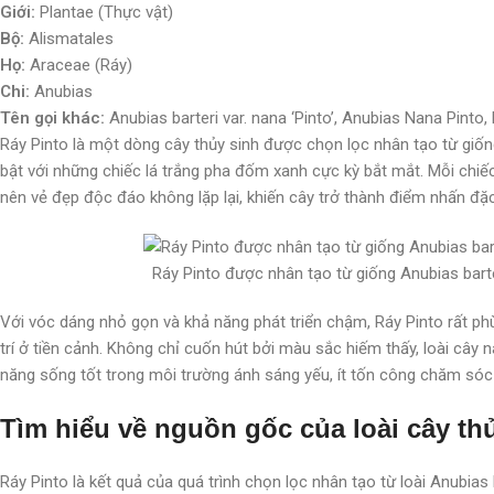
Giới:
Plantae (Thực vật)
Bộ:
Alismatales
Họ:
Araceae (Ráy)
Chi:
Anubias
Tên gọi khác:
Anubias barteri var. nana ‘Pinto’, Anubias Nana Pinto
Ráy Pinto là một dòng cây thủy sinh được chọn lọc nhân tạo từ giống
bật với những chiếc lá trắng pha đốm xanh cực kỳ bắt mắt. Mỗi chiếc 
nên vẻ đẹp độc đáo không lặp lại, khiến cây trở thành điểm nhấn đặc b
Ráy Pinto được nhân tạo từ giống Anubias barte
Với vóc dáng nhỏ gọn và khả năng phát triển chậm, Ráy Pinto rất ph
trí ở tiền cảnh. Không chỉ cuốn hút bởi màu sắc hiếm thấy, loài cây
năng sống tốt trong môi trường ánh sáng yếu, ít tốn công chăm sóc 
Tìm hiểu về nguồn gốc của loài cây th
Ráy Pinto là kết quả của quá trình chọn lọc nhân tạo từ loài Anubias b