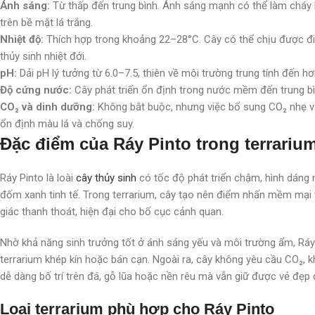
Ánh sáng:
Từ thấp đến trung bình. Ánh sáng mạnh có thể làm cháy lá
trên bề mặt lá trắng.
Nhiệt độ:
Thích hợp trong khoảng 22–28°C. Cây có thể chịu được đi
thủy sinh nhiệt đới.
pH:
Dải pH lý tưởng từ 6.0–7.5, thiên về môi trường trung tính đến hơi
Độ cứng nước:
Cây phát triển ổn định trong nước mềm đến trung b
CO₂ và dinh dưỡng:
Không bắt buộc, nhưng việc bổ sung CO₂ nhẹ v
ổn định màu lá và chống suy.
Đặc điểm của Ráy Pinto trong terrariu
Ráy Pinto là loài
cây thủy sinh
có tốc độ phát triển chậm, hình dáng n
đốm xanh tinh tế. Trong terrarium, cây tạo nên điểm nhấn mềm mại
giác thanh thoát, hiện đại cho bố cục cảnh quan.
Nhờ khả năng sinh trưởng tốt ở ánh sáng yếu và môi trường ẩm, Ráy 
terrarium khép kín hoặc bán cạn. Ngoài ra, cây không yêu cầu CO₂,
dễ dàng bố trí trên đá, gỗ lũa hoặc nền rêu mà vẫn giữ được vẻ đẹp 
Loại terrarium phù hợp cho Ráy Pinto