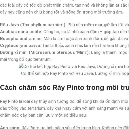
các loài cây có tốc độ phát triển chậm, tán nhỏ và không lấn át sắc 
cây này cũng nên chịu bóng tốt và sống ổn trong môi trường ẩm.
Rêu Java (Taxiphyllum barbieri):
Phủ nền mềm mại, giữ ẩm tốt và 
Anubias nana petite:
Cùng họ, có lá nhỏ xanh đậm – giúp tạo nền t
Bucephalandra mini:
Màu lá tím hoặc ánh xanh đậm, dễ gắn đá và
Cryptocoryne parva:
Tán lá thấp, xanh nhẹ, làm nền hài hòa không 
Dương xỉ mini (Microsorum pteropus ‘Mini’):
Dáng lá thanh, mọc
mại trong bố cục terrarium.
Có thể kết hợp Ráy Pinto với Rêu Java, Dương xỉ mini ho
Cách chăm sóc Ráy Pinto trong môi tr
Ráy Pinto là loài cây thủy sinh tương đối dễ sống khi đã ổn định môi
đầu trồng vào terrarium, cây khá nhạy cảm với ánh sáng mạnh và sự 
chăm sóc cây, bạn cần lưu ý một số điều sau:
Ánh sáng:
Ráy Pinto ưa ánh sáng yếu đến trung bình. Không nên đặt