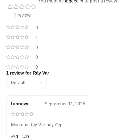
You must be
logged in
to post a review.
1 review
0
1
0
0
0
1 review for
Ráy Var
tuongvy
September 11, 2025
Màu của Ráy Var này đẹp
0
0