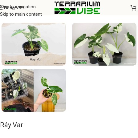
Skip to navigation
Tiếng Việt
Home
/
Cây thủy sinh
Skip to main content
Ráy Var