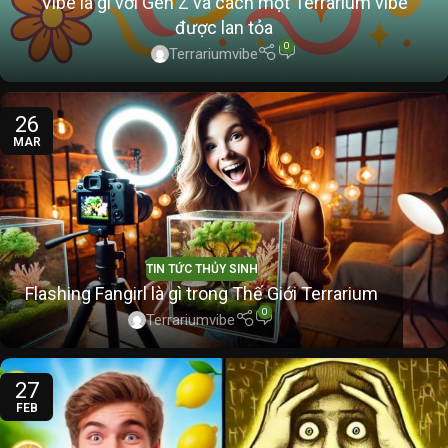
Vibe là gì với Gen Z và cách một Terrarium vibe
được lan tỏa
0
Terrariumvibe
26
MAR
TIN TỨC THỦY SINH
Flashing Fangirl là gì trong Thế Giới Terrarium
0
Terrariumvibe
27
FEB