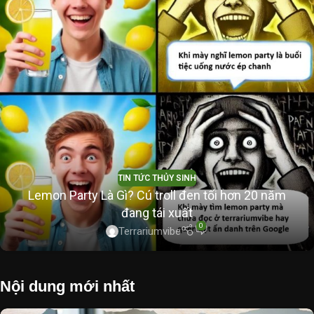
TIN TỨC THỦY SINH
Lemon Party Là Gì? Cú troll đen tối hơn 20 năm
đang tái xuất
0
Terrariumvibe
Nội dung mới nhất