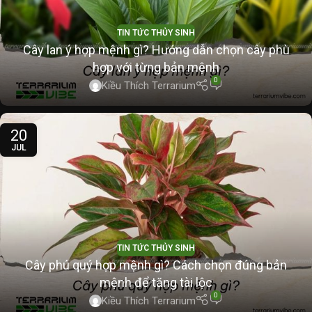
TIN TỨC THỦY SINH
Cây lan ý hợp mệnh gì? Hướng dẫn chọn cây phù
hợp với từng bản mệnh
0
Kiều Thích Terrarium
20
JUL
TIN TỨC THỦY SINH
Cây phú quý hợp mệnh gì? Cách chọn đúng bản
mệnh để tăng tài lộc
0
Kiều Thích Terrarium