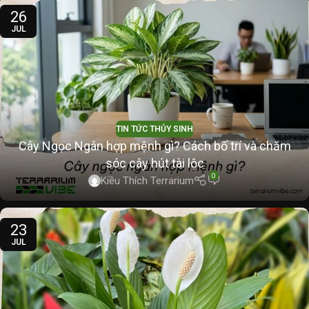
26
JUL
TIN TỨC THỦY SINH
Cây Ngọc Ngân hợp mệnh gì? Cách bố trí và chăm
sóc cây hút tài lộc
0
Kiều Thích Terrarium
23
JUL