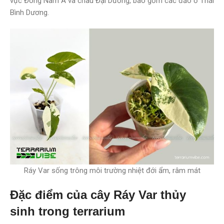
vực Đông Nam Á và châu Đại Dương, bao gồm các đảo ở Thái
Bình Dương.
Ráy Var sống trông môi trường nhiệt đới ẩm, râm mát
Đặc điểm của cây Ráy Var thủy
sinh trong terrarium