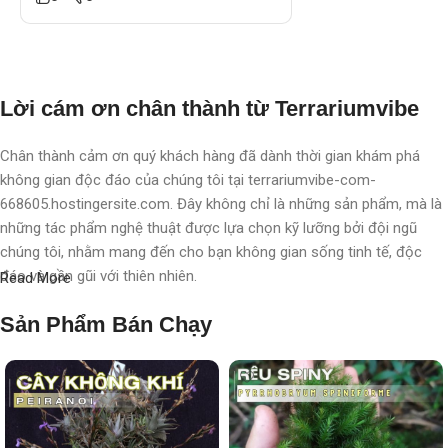
Lời cám ơn chân thành từ Terrariumvibe
Chân thành cảm ơn quý khách hàng đã dành thời gian khám phá
không gian độc đáo của chúng tôi tại terrariumvibe-com-
668605.hostingersite.com. Đây không chỉ là những sản phẩm, mà là
những tác phẩm nghệ thuật được lựa chọn kỹ lưỡng bởi đội ngũ
chúng tôi, nhằm mang đến cho bạn không gian sống tinh tế, độc
đáo và gần gũi với thiên nhiên.
Read More
Với chúng tôi, terrarium không chỉ là nghệ thuật, mà còn là một triết
Sản Phẩm Bán Chạy
lý sống, một phong cách sống, một "
đạo
" sống chất lượng, nơi
chúng tôi chăm chút, chắp cánh cho từng không gian, từng cá nhân.
Mỗi sản phẩm không chỉ là một vật trang trí, mà còn là một hành
trình khám phá thiên nhiên tinh tế được thể hiện qua từng chi tiết
nhỏ.