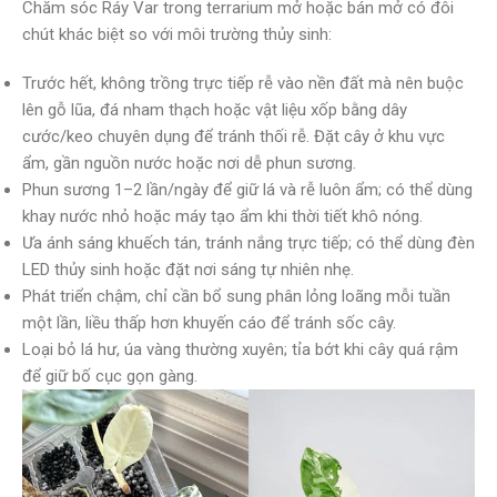
Chăm sóc Ráy Var trong terrarium mở hoặc bán mở có đôi
chút khác biệt so với môi trường thủy sinh:
Trước hết, không trồng trực tiếp rễ vào nền đất mà nên buộc
lên gỗ lũa, đá nham thạch hoặc vật liệu xốp bằng dây
cước/keo chuyên dụng để tránh thối rễ. Đặt cây ở khu vực
ẩm, gần nguồn nước hoặc nơi dễ phun sương.
Phun sương 1–2 lần/ngày để giữ lá và rễ luôn ẩm; có thể dùng
khay nước nhỏ hoặc máy tạo ẩm khi thời tiết khô nóng.
Ưa ánh sáng khuếch tán, tránh nắng trực tiếp; có thể dùng đèn
LED thủy sinh hoặc đặt nơi sáng tự nhiên nhẹ.
Phát triển chậm, chỉ cần bổ sung phân lỏng loãng mỗi tuần
một lần, liều thấp hơn khuyến cáo để tránh sốc cây.
Loại bỏ lá hư, úa vàng thường xuyên; tỉa bớt khi cây quá rậm
để giữ bố cục gọn gàng.