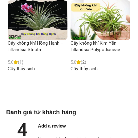
Cây không khí Hồng Hạnh –
Cây không khí Kim Yến –
Câ
Tillandsia Stricta
Tillandsia Polypodiaceae
Ti
5.0
(1)
5.0
(2)
5.
Cây thủy sinh
Cây thủy sinh
Câ
Read more
Read more
Đánh giá từ khách hàng
4
Add a review