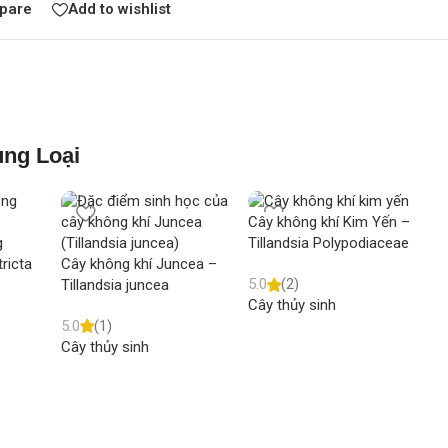
pare
Add to wishlist
ng Loại
Cây không khí Kim Yến –
g
Tillandsia Polypodiaceae
tricta
Cây không khí Juncea –
5.0
(2)
Tillandsia juncea
Cây thủy sinh
R
5.0
(1)
Cây thủy sinh
5
C