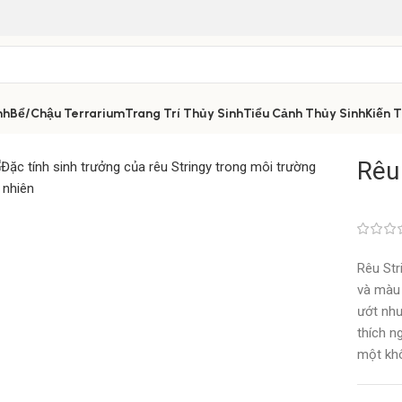
nh
Bể/Chậu Terrarium
Trang Trí Thủy Sinh
Tiểu Cảnh Thủy Sinh
Kiến 
Rêu
Rêu Str
và màu 
ướt như
thích n
một khô