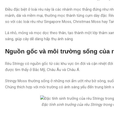
Điều đặc biệt ở loài rêu này là các nhánh mọc thẳng đứng như nh
mảnh, dài và mềm mại, thường mọc thành từng cụm dày đặc. Rêu 
so với các loài rêu như Singapore Moss, Christmas Moss hay T
Lá nhỏ, mỏng và mọc dọc theo thân, tạo thành một lớp thảm xan
sáng, giúp cây dễ dàng hấp thụ ánh sáng.
Nguồn gốc và môi trường sống của r
Rêu Stringy có nguồn gốc từ các khu vực ôn đới và cận nhiệt đới t
được tìm thấy ở Bắc Mỹ, Châu Âu và Châu Á.
Stringy Moss thường sống ở những nơi ẩm ướt như bờ sông, suối
Chúng thích hợp với môi trường có ánh sáng yếu đến trung bình 
Đặc tính sinh trưởng của rêu Stringy trong