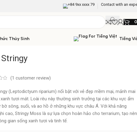
+84 9xx xxxx 79
Contact with an expe
Thức Thủy Sinh
Tiếng Vi
 Stringy
(
1
customer review)
ingy (Leptodictyum riparium) nổi bật với vẻ đẹp mềm mại, mảnh mai
xanh tươi mát. Loài rêu này thường sinh trưởng tại các khu vực ẩm
 bờ sông, suối, và ao hồ ở những khu vực châu Á. Với khả năng
ghi cao, Stringy Moss là sự lựa chọn hoàn hảo cho terrarium, tạo nên
ng gian sống xanh tươi và tinh tế.