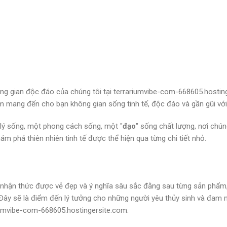
g gian độc đáo của chúng tôi tại terrariumvibe-com-668605.hosting
 mang đến cho bạn không gian sống tinh tế, độc đáo và gần gũi với 
t lý sống, một phong cách sống, một "
đạo
" sống chất lượng, nơi chú
ám phá thiên nhiên tinh tế được thể hiện qua từng chi tiết nhỏ.
nhận thức được vẻ đẹp và ý nghĩa sâu sắc đằng sau từng sản phẩm,
Đây sẽ là điểm đến lý tưởng cho những người yêu thủy sinh và đam 
iumvibe-com-668605.hostingersite.com.