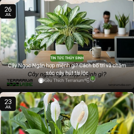
26
JUL
TIN TỨC THỦY SINH
Cây Ngọc Ngân hợp mệnh gì? Cách bố trí và chăm
sóc cây hút tài lộc
0
Kiều Thích Terrarium
23
JUL