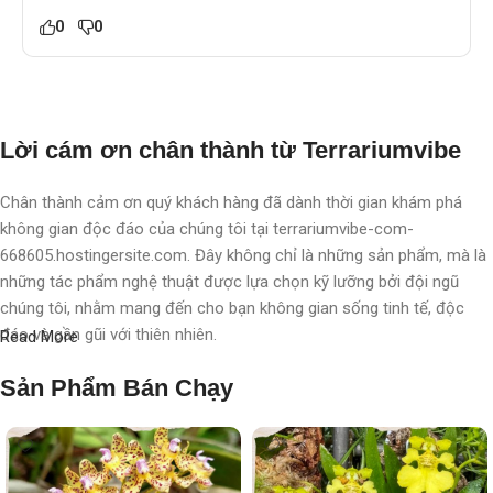
0
0
Lời cám ơn chân thành từ Terrariumvibe
Chân thành cảm ơn quý khách hàng đã dành thời gian khám phá
không gian độc đáo của chúng tôi tại terrariumvibe-com-
668605.hostingersite.com. Đây không chỉ là những sản phẩm, mà là
những tác phẩm nghệ thuật được lựa chọn kỹ lưỡng bởi đội ngũ
chúng tôi, nhằm mang đến cho bạn không gian sống tinh tế, độc
đáo và gần gũi với thiên nhiên.
Read More
Với chúng tôi, terrarium không chỉ là nghệ thuật, mà còn là một triết
Sản Phẩm Bán Chạy
lý sống, một phong cách sống, một "
đạo
" sống chất lượng, nơi
chúng tôi chăm chút, chắp cánh cho từng không gian, từng cá nhân.
Mỗi sản phẩm không chỉ là một vật trang trí, mà còn là một hành
trình khám phá thiên nhiên tinh tế được thể hiện qua từng chi tiết