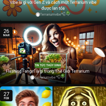
Vibe là gì với Gen Z và cách một Terrarium vibe
được lan tỏa
0
Terrariumvibe
26
MAR
TIN TỨC THỦY SINH
Flashing Fangirl là gì trong Thế Giới Terrarium
0
Terrariumvibe
27
FEB