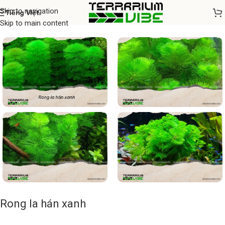
Skip to navigation
Tiếng Việt
Home
/
Cây thủy sinh
Skip to main content
Rong la hán xanh