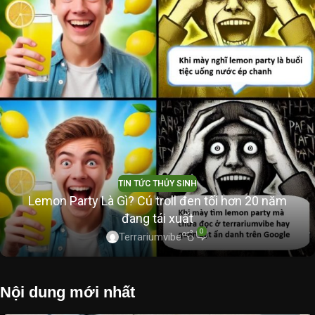
TIN TỨC THỦY SINH
Lemon Party Là Gì? Cú troll đen tối hơn 20 năm
đang tái xuất
0
Terrariumvibe
Nội dung mới nhất