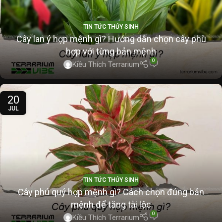
TIN TỨC THỦY SINH
Cây lan ý hợp mệnh gì? Hướng dẫn chọn cây phù
hợp với từng bản mệnh
0
Kiều Thích Terrarium
20
JUL
TIN TỨC THỦY SINH
Cây phú quý hợp mệnh gì? Cách chọn đúng bản
mệnh để tăng tài lộc
0
Kiều Thích Terrarium