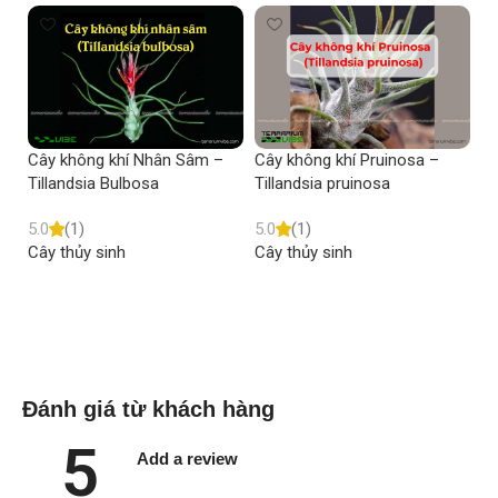
Cây không khí Nhân Sâm –
Cây không khí Pruinosa –
Câ
Tillandsia Bulbosa
Tillandsia pruinosa
Ti
5.0
(1)
5.0
(1)
5.
Cây thủy sinh
Cây thủy sinh
Câ
Read more
Read more
Đánh giá từ khách hàng
5
Add a review