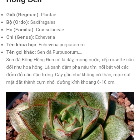
Giới (Regnum):
Plantae
Bộ (Ordo):
Saxifragales
Họ (Familia):
Crassulaceae
Chi (Genus):
Echeveria
Tên khoa học:
Echeveria purpusorum
Tên gọi khác:
Sen đá Purpusorum,…
Sen đá Bông Hồng Đen có lá dày, mọng nước, xếp rosette cân
đối như hoa hồng. Lá xanh đậm pha nâu tím, nổi bật với các
đốm đỏ nâu đặc trưng. Cây gần như không có thân, mọc sát
mặt đất thành cụm nhỏ, đường kính khoảng 6-10 cm.