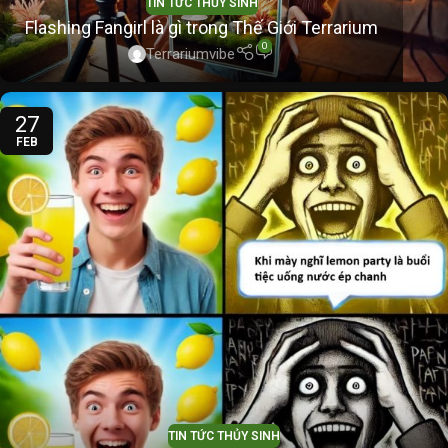
TIN TỨC THỦY SINH
Flashing Fangirl là gì trong Thế Giới Terrarium
0
Terrariumvibe
27
FEB
TIN TỨC THỦY SINH