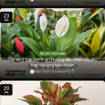
23
JUL
TIN TỨC THỦY SINH
Cây lan ý hợp mệnh gì? Hướng dẫn chọn cây phù
hợp với từng bản mệnh
0
Kiều Thích Terrarium
20
JUL