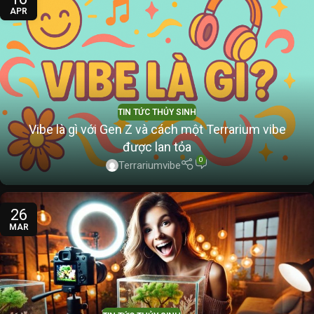
APR
TIN TỨC THỦY SINH
Vibe là gì với Gen Z và cách một Terrarium vibe
được lan tỏa
0
Terrariumvibe
26
MAR