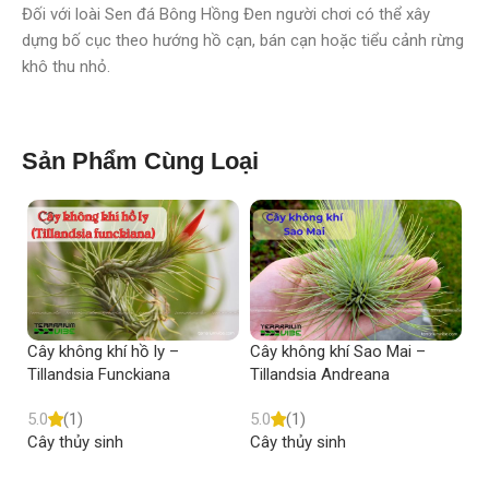
Đối với loài Sen đá Bông Hồng Đen người chơi có thể xây
dựng bố cục theo hướng hồ cạn, bán cạn hoặc tiểu cảnh rừng
khô thu nhỏ.
Sản Phẩm Cùng Loại
Cây không khí hồ ly –
Cây không khí Sao Mai –
R
Tillandsia Funckiana
Tillandsia Andreana
5.
5.0
(1)
5.0
(1)
Câ
Cây thủy sinh
Cây thủy sinh
Read more
Read more