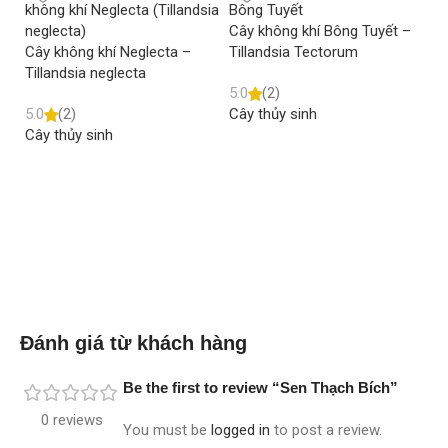
Cây không khí Bông Tuyết –
Cây không khí Neglecta –
Tillandsia Tectorum
Tillandsia neglecta
5.0
(2)
5.0
(2)
Cây thủy sinh
Câ
Cây thủy sinh
Ti
Read more
Read more
5.
Câ
Đánh giá từ khách hàng
Be the first to review “Sen Thạch Bích”
0 reviews
You must be
logged in
to post a review.