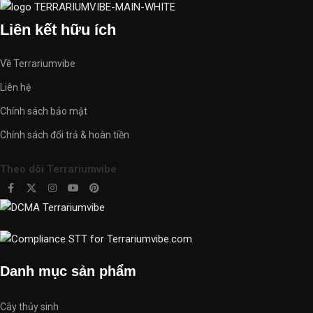
trình khám phá và chia sẻ niềm đam mê với thiên nhiên thông qua
terrariumvibe-com-668605.hostingersite.com.
Liên kết hữu ích
Về Terrariumvibe
Liên hệ
Chính sách bảo mật
Chính sách đổi trả & hoàn tiền
Theo dõi Terrariumvibe
Danh mục sản phẩm
Cây thủy sinh