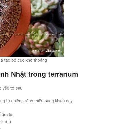
đá tạo bố cục khô thoáng
nh Nhật trong terrarium
c yếu tố sau:
g tự nhiên; tránh thiếu sáng khiến cây
 ẩm bí.
mice…).
.