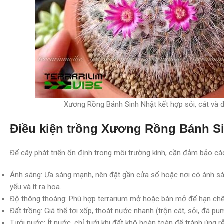
Xương Rồng Bánh Sinh Nhật kết hợp sỏi, cát và 
Điều kiện trồng Xương Rồng Bánh Si
Để cây phát triển ổn định trong môi trường kính, cần đảm bảo cá
Ánh sáng: Ưa sáng mạnh, nên đặt gần cửa sổ hoặc nơi có ánh sán
yếu và ít ra hoa.
Độ thông thoáng: Phù hợp terrarium mở hoặc bán mở để hạn chế
Đất trồng: Giá thể tơi xốp, thoát nước nhanh (trộn cát, sỏi, đá pu
Tưới nước: Ít nước, chỉ tưới khi đất khô hoàn toàn để tránh úng rễ