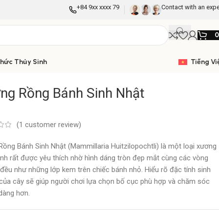
+84 9xx xxxx 79
Contact with an expe
Thức Thủy Sinh
Tiếng Vi
ng Rồng Bánh Sinh Nhật
(
1
customer review)
ồng Bánh Sinh Nhật (Mammillaria Huitzilopochtli) là một loại xương
nh rất được yêu thích nhờ hình dáng tròn đẹp mắt cùng các vòng
 đều như những lớp kem trên chiếc bánh nhỏ. Hiểu rõ đặc tính sinh
của cây sẽ giúp người chơi lựa chọn bố cục phù hợp và chăm sóc
dàng hơn.