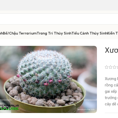
nh
Bể/Chậu Terrarium
Trang Trí Thủy Sinh
Tiểu Cảnh Thủy Sinh
Kiến 
Xươ
Xương R
rồng cả
gai xếp
trưởng 
cây dễ 