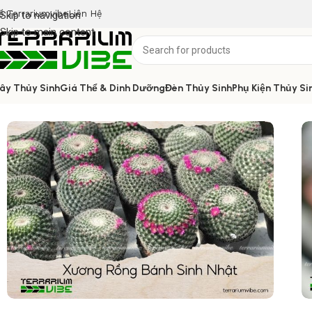
ề Terrariumvibe
Liên Hệ
Skip to navigation
Skip to main content
ây Thủy Sinh
Giá Thể & Dinh Dưỡng
Đèn Thủy Sinh
Phụ Kiện Thủy Si
Home
/
Cây thủy sinh
/
Xương Rồng Bánh Sinh Nhật