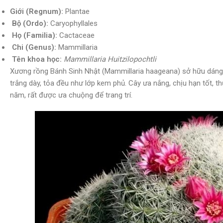
Giới (Regnum):
Plantae
Bộ (Ordo):
Caryophyllales
Họ (Familia):
Cactaceae
Chi (Genus):
Mammillaria
Tên khoa học:
Mammillaria Huitzilopochtli
Xương rồng Bánh Sinh Nhật (Mammillaria haageana) sở hữu dáng 
trắng dày, tỏa đều như lớp kem phủ. Cây ưa nắng, chịu hạn tốt, t
năm, rất được ưa chuộng để trang trí.