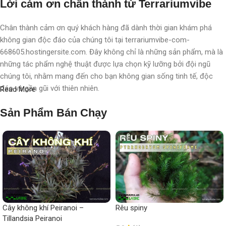
Lời cám ơn chân thành từ Terrariumvibe
Chân thành cảm ơn quý khách hàng đã dành thời gian khám phá
không gian độc đáo của chúng tôi tại terrariumvibe-com-
668605.hostingersite.com. Đây không chỉ là những sản phẩm, mà là
những tác phẩm nghệ thuật được lựa chọn kỹ lưỡng bởi đội ngũ
chúng tôi, nhằm mang đến cho bạn không gian sống tinh tế, độc
đáo và gần gũi với thiên nhiên.
Read More
Với chúng tôi, terrarium không chỉ là nghệ thuật, mà còn là một triết
Sản Phẩm Bán Chạy
lý sống, một phong cách sống, một "
đạo
" sống chất lượng, nơi
chúng tôi chăm chút, chắp cánh cho từng không gian, từng cá nhân.
Mỗi sản phẩm không chỉ là một vật trang trí, mà còn là một hành
trình khám phá thiên nhiên tinh tế được thể hiện qua từng chi tiết
nhỏ.
Mong muốn nhỏ nhoi
Cây không khí Peiranoi –
Rêu spiny
Tillandsia Peiranoi
Hy vọng rằng quý khách sẽ không chỉ trải nghiệm mua sắm, mà còn