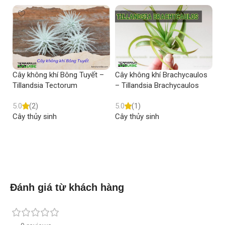
Cây không khí Bông Tuyết –
Cây không khí Brachycaulos
Câ
Tillandsia Tectorum
– Tillandsia Brachycaulos
Ti
5.0
(2)
5.0
(1)
5.
Cây thủy sinh
Cây thủy sinh
Câ
Read more
Read more
Đánh giá từ khách hàng