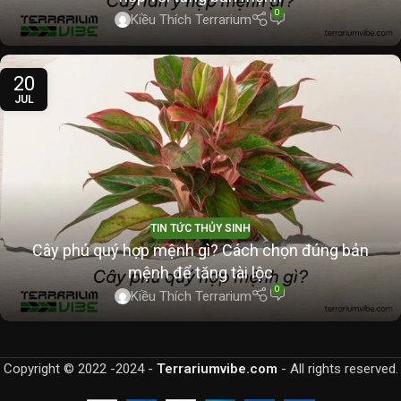
0
Kiều Thích Terrarium
20
JUL
TIN TỨC THỦY SINH
Cây phú quý hợp mệnh gì? Cách chọn đúng bản
mệnh để tăng tài lộc
0
Kiều Thích Terrarium
Copyright © 2022 -2024 -
Terrariumvibe.com
- All rights reserved.