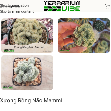
Skip to navigation
Tiếng Việt
Home
/
Cây thủy sinh
Skip to main content
Xương Rồng Não Mammi