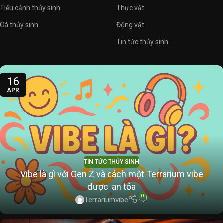
Tiểu cảnh thủy sinh
Thực vật
Cá thủy sinh
Động vật
Tin tức thủy sinh
16
APR
TIN TỨC THỦY SINH
Vibe là gì với Gen Z và cách một Terrarium vibe
được lan tỏa
0
Terrariumvibe