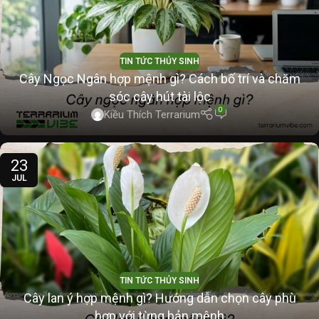
TIN TỨC THỦY SINH
Cây Ngọc Ngân hợp mệnh gì? Cách bố trí và chăm
sóc cây hút tài lộc
0
Kiều Thích Terrarium
23
JUL
TIN TỨC THỦY SINH
Cây lan ý hợp mệnh gì? Hướng dẫn chọn cây phù
hợp với từng bản mệnh