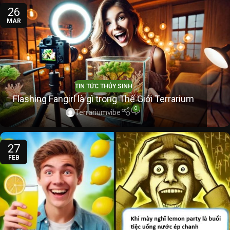
26
MAR
TIN TỨC THỦY SINH
Flashing Fangirl là gì trong Thế Giới Terrarium
0
Terrariumvibe
27
FEB