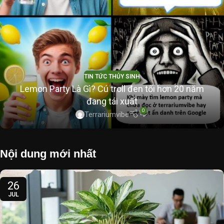
TIN TỨC THỦY SINH
Lemon Party Là Gì? Cú troll đen tối hơn 20 năm
đang tái xuất
0
Terrariumvibe
Nội dung mới nhất
26
JUL