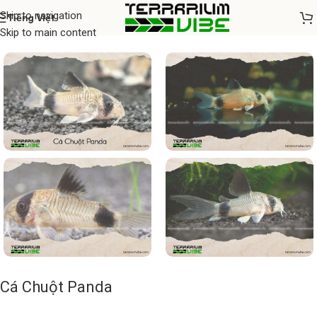
Skip to navigation
Tiếng Việt
Home
/
Cá thủy sinh
Skip to main content
Cá Chuột Panda