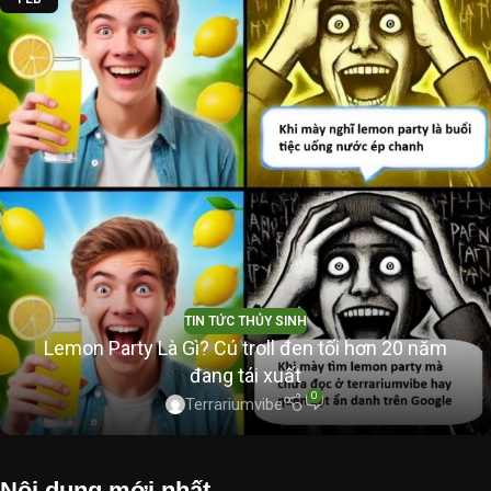
TIN TỨC THỦY SINH
Lemon Party Là Gì? Cú troll đen tối hơn 20 năm
đang tái xuất
0
Terrariumvibe
Nội dung mới nhất