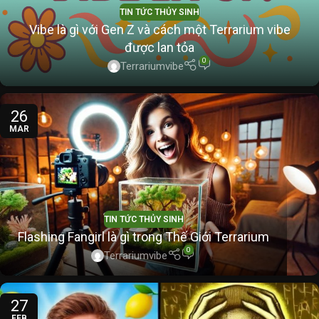
TIN TỨC THỦY SINH
Vibe là gì với Gen Z và cách một Terrarium vibe
được lan tỏa
0
Terrariumvibe
26
MAR
TIN TỨC THỦY SINH
Flashing Fangirl là gì trong Thế Giới Terrarium
0
Terrariumvibe
27
FEB