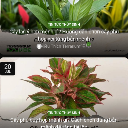
TIN TỨC THỦY SINH
Cây lan ý hợp mệnh gì? Hướng dẫn chọn cây phù
hợp với từng bản mệnh
0
Kiều Thích Terrarium
20
JUL
TIN TỨC THỦY SINH
Cây phú quý hợp mệnh gì? Cách chọn đúng bản
mệnh để tăng tài lộc