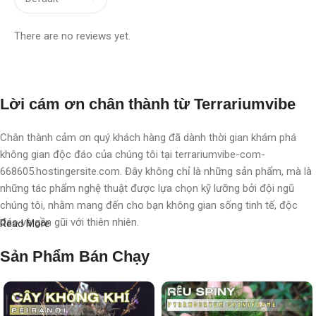
There are no reviews yet.
Lời cám ơn chân thành từ Terrariumvibe
Chân thành cảm ơn quý khách hàng đã dành thời gian khám phá
không gian độc đáo của chúng tôi tại terrariumvibe-com-
668605.hostingersite.com. Đây không chỉ là những sản phẩm, mà là
những tác phẩm nghệ thuật được lựa chọn kỹ lưỡng bởi đội ngũ
chúng tôi, nhằm mang đến cho bạn không gian sống tinh tế, độc
đáo và gần gũi với thiên nhiên.
Read More
Với chúng tôi, terrarium không chỉ là nghệ thuật, mà còn là một triết
Sản Phẩm Bán Chạy
lý sống, một phong cách sống, một "
đạo
" sống chất lượng, nơi
chúng tôi chăm chút, chắp cánh cho từng không gian, từng cá nhân.
Mỗi sản phẩm không chỉ là một vật trang trí, mà còn là một hành