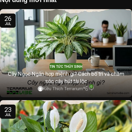
26
JUL
TIN TỨC THỦY SINH
Cây Ngọc Ngân hợp mệnh gì? Cách bố trí và chăm
sóc cây hút tài lộc
0
Kiều Thích Terrarium
23
JUL