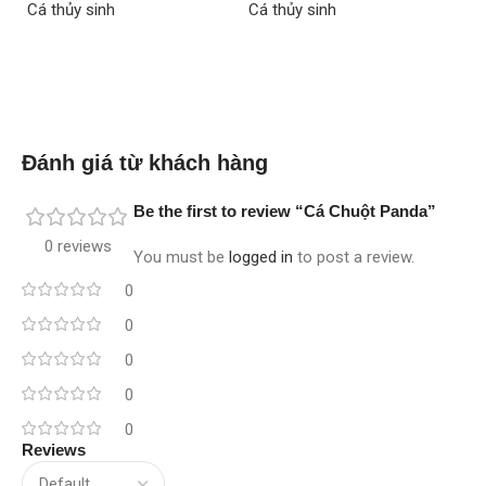
Cá thủy sinh
Cá thủy sinh
Cá
Read more
Read more
Đánh giá từ khách hàng
Be the first to review “Cá Chuột Panda”
0 reviews
You must be
logged in
to post a review.
0
0
0
0
0
Reviews