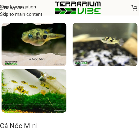
Skip to navigation
Tiếng Việt
Home
/
Cá thủy sinh
Skip to main content
Cá Nóc Mini