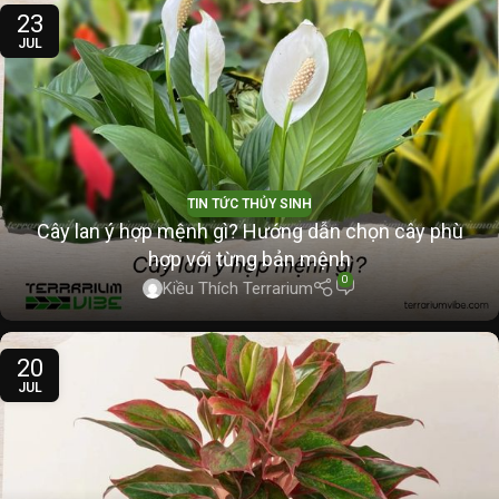
23
JUL
TIN TỨC THỦY SINH
Cây lan ý hợp mệnh gì? Hướng dẫn chọn cây phù
hợp với từng bản mệnh
0
Kiều Thích Terrarium
20
JUL