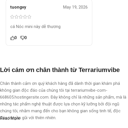
tuongvy
May 19, 2026
cá Nóc mini này dễ thương
0
0
Lời cám ơn chân thành từ Terrariumvibe
Chân thành cảm ơn quý khách hàng đã dành thời gian khám phá
không gian độc đáo của chúng tôi tại terrariumvibe-com-
668605.hostingersite.com. Đây không chỉ là những sản phẩm, mà là
những tác phẩm nghệ thuật được lựa chọn kỹ lưỡng bởi đội ngũ
chúng tôi, nhằm mang đến cho bạn không gian sống tinh tế, độc
đáo và gần gũi với thiên nhiên.
Read More