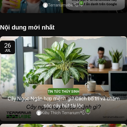
0
Terrariumvibe
Nội dung mới nhất
26
JUL
TIN TỨC THỦY SINH
Cây Ngọc Ngân hợp mệnh gì? Cách bố trí và chăm
sóc cây hút tài lộc
0
Kiều Thích Terrarium