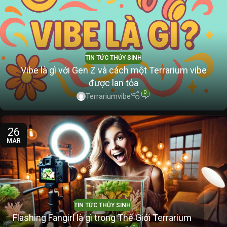
TIN TỨC THỦY SINH
Vibe là gì với Gen Z và cách một Terrarium vibe
được lan tỏa
0
Terrariumvibe
26
MAR
TIN TỨC THỦY SINH
Flashing Fangirl là gì trong Thế Giới Terrarium
0