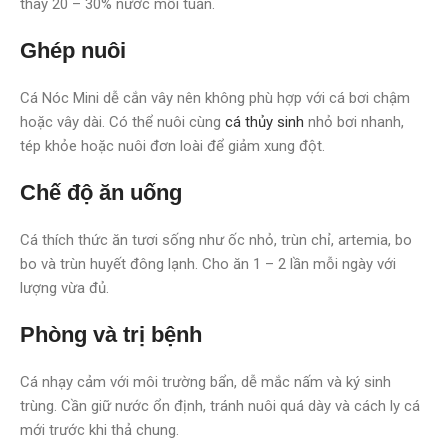
thay 20 – 30% nước mỗi tuần.
Ghép nuôi
Cá Nóc Mini dễ cắn vây nên không phù hợp với cá bơi chậm
hoặc vây dài. Có thể nuôi cùng
cá thủy sinh
nhỏ bơi nhanh,
tép khỏe hoặc nuôi đơn loài để giảm xung đột.
Chế độ ăn uống
Cá thích thức ăn tươi sống như ốc nhỏ, trùn chỉ, artemia, bo
bo và trùn huyết đông lạnh. Cho ăn 1 – 2 lần mỗi ngày với
lượng vừa đủ.
Phòng và trị bệnh
Cá nhạy cảm với môi trường bẩn, dễ mắc nấm và ký sinh
trùng. Cần giữ nước ổn định, tránh nuôi quá dày và cách ly cá
mới trước khi thả chung.