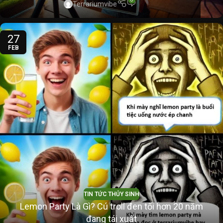
Terrariumvibe
27
FEB
TIN TỨC THỦY SINH
Lemon Party Là Gì? Cú troll đen tối hơn 20 năm
đang tái xuất