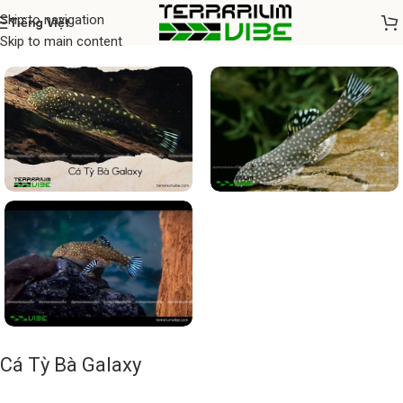
Skip to navigation
Tiếng Việt
Home
/
Cá thủy sinh
Skip to main content
Cá Tỳ Bà Galaxy