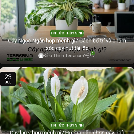
TIN TỨC THỦY SINH
Cây Ngọc Ngân hợp mệnh gì? Cách bố trí và chăm
sóc cây hút tài lộc
0
Kiều Thích Terrarium
23
JUL
TIN TỨC THỦY SINH
Cây lan ý hợp mệnh gì? Hướng dẫn chọn cây phù