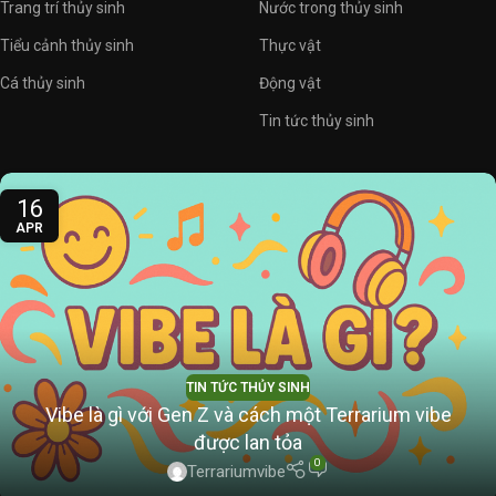
Trang trí thủy sinh
Nước trong thủy sinh
Tiểu cảnh thủy sinh
Thực vật
Cá thủy sinh
Động vật
Tin tức thủy sinh
16
APR
TIN TỨC THỦY SINH
Vibe là gì với Gen Z và cách một Terrarium vibe
được lan tỏa
0
Terrariumvibe