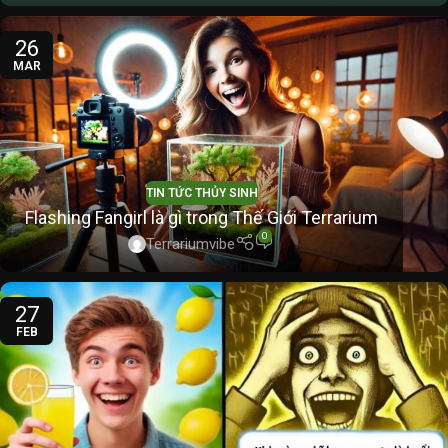
26
MAR
TIN TỨC THỦY SINH
Flashing Fangirl là gì trong Thế Giới Terrarium
0
Terrariumvibe
27
FEB