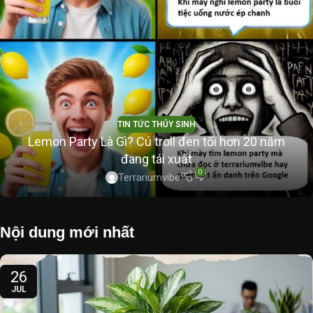
TIN TỨC THỦY SINH
Lemon Party Là Gì? Cú troll đen tối hơn 20 năm
đang tái xuất
0
Terrariumvibe
Nội dung mới nhất
26
JUL