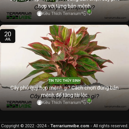
hợp với từng bản mệnh
0
Kiều Thích Terrarium
20
JUL
TIN TỨC THỦY SINH
Cây phú quý hợp mệnh gì? Cách chọn đúng bản
mệnh để tăng tài lộc
0
Kiều Thích Terrarium
Copyright © 2022 -2024 -
Terrariumvibe.com
- All rights reserved.