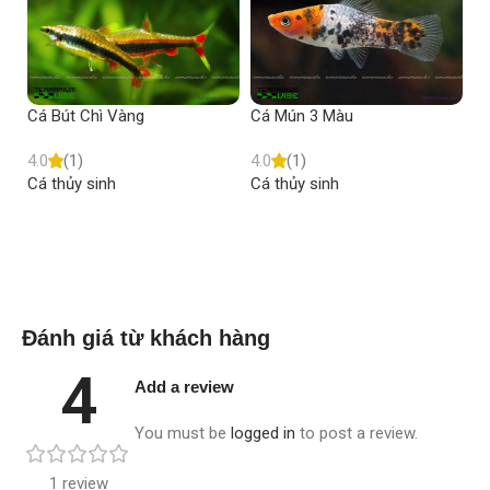
Cá Bút Chì Vàng
Cá Mún 3 Màu
C
4.0
(1)
4.0
(1)
4.
Cá thủy sinh
Cá thủy sinh
Cá
Read more
Read more
Đánh giá từ khách hàng
4
Add a review
You must be
logged in
to post a review.
1 review