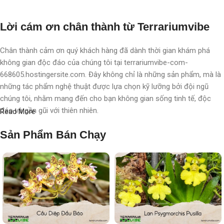
Lời cám ơn chân thành từ Terrariumvibe
Chân thành cảm ơn quý khách hàng đã dành thời gian khám phá
không gian độc đáo của chúng tôi tại terrariumvibe-com-
668605.hostingersite.com. Đây không chỉ là những sản phẩm, mà là
những tác phẩm nghệ thuật được lựa chọn kỹ lưỡng bởi đội ngũ
chúng tôi, nhằm mang đến cho bạn không gian sống tinh tế, độc
đáo và gần gũi với thiên nhiên.
Read More
Với chúng tôi, terrarium không chỉ là nghệ thuật, mà còn là một triết
Sản Phẩm Bán Chạy
lý sống, một phong cách sống, một "
đạo
" sống chất lượng, nơi
chúng tôi chăm chút, chắp cánh cho từng không gian, từng cá nhân.
Mỗi sản phẩm không chỉ là một vật trang trí, mà còn là một hành
trình khám phá thiên nhiên tinh tế được thể hiện qua từng chi tiết
nhỏ.
Mong muốn nhỏ nhoi