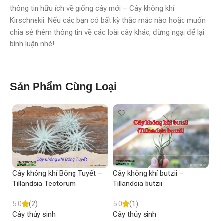
thông tin hữu ích về giống cây mới – Cây không khí
Kirschnekii. Nếu các bạn có bất kỳ thắc mắc nào hoặc muốn
chia sẻ thêm thông tin về các loài cây khác, đừng ngại để lại
bình luận nhé!
Sản Phẩm Cùng Loại
Cây không khí Bông Tuyết –
Cây không khí butzii –
Câ
Tillandsia Tectorum
Tillandsia butzii
Ti
5.0
(2)
5.0
(1)
5.
Cây thủy sinh
Cây thủy sinh
Câ