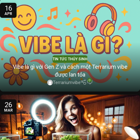
16
APR
TIN TỨC THỦY SINH
Vibe là gì với Gen Z và cách một Terrarium vibe
được lan tỏa
0
Terrariumvibe
26
MAR