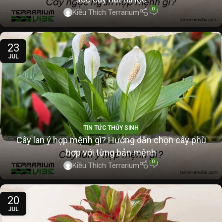
0
Kiều Thích Terrarium
23
JUL
TIN TỨC THỦY SINH
Cây lan ý hợp mệnh gì? Hướng dẫn chọn cây phù
hợp với từng bản mệnh
0
Kiều Thích Terrarium
20
JUL