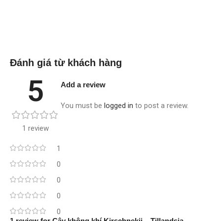
Read more
Read more
Đánh giá từ khách hàng
5
Add a review
You must be
logged in
to post a review.
1 review
1
0
0
0
0
1 review for
Cây không khí Kirschnekii – Tillandsia