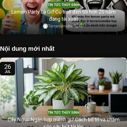
TIN TỨC THỦY SINH
Lemon Party Là Gì? Cú troll đen tối hơn 20 năm
đang tái xuất
0
Terrariumvibe
Nội dung mới nhất
26
JUL
TIN TỨC THỦY SINH
Cây Ngọc Ngân hợp mệnh gì? Cách bố trí và chăm
sóc cây hút tài lộc