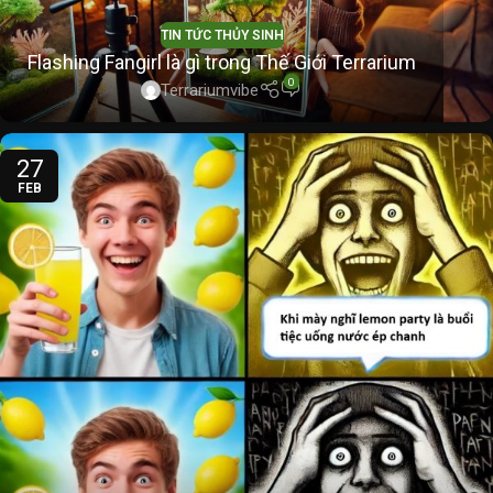
TIN TỨC THỦY SINH
Flashing Fangirl là gì trong Thế Giới Terrarium
0
Terrariumvibe
27
FEB