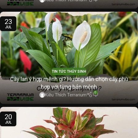
23
JUL
TIN TỨC THỦY SINH
Cây lan ý hợp mệnh gì? Hướng dẫn chọn cây phù
hợp với từng bản mệnh
0
Kiều Thích Terrarium
20
JUL