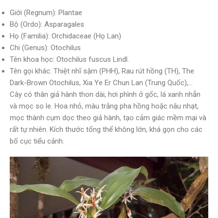
Giới (Regnum): Plantae
Bộ (Ordo): Asparagales
Họ (Familia): Orchidaceae (Họ Lan)
Chi (Genus): Otochilus
Tên khoa học: Otochilus fuscus Lindl.
Tên gọi khác: Thiệt nhĩ sậm (PHH), Rau rút hồng (TH), The
Dark-Brown Otochilus, Xia Ye Er Chun Lan (Trung Quốc),…
Cây có thân giả hành thon dài, hơi phình ở gốc, lá xanh nhẵn
và mọc so le. Hoa nhỏ, màu trắng pha hồng hoặc nâu nhạt,
mọc thành cụm dọc theo giả hành, tạo cảm giác mềm mại và
rất tự nhiên. Kích thước tổng thể không lớn, khá gọn cho các
bố cục tiểu cảnh.