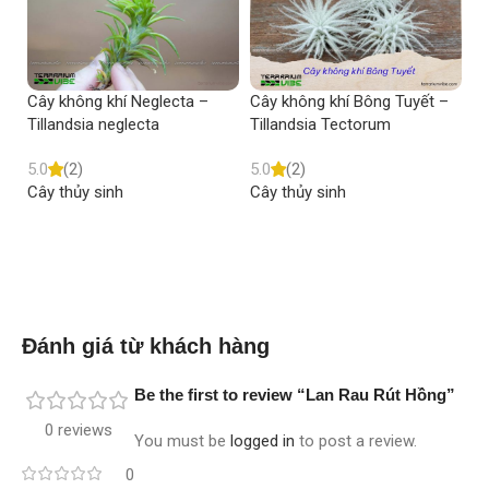
Cây không khí Neglecta –
Cây không khí Bông Tuyết –
Câ
Tillandsia neglecta
Tillandsia Tectorum
Ti
5.0
(2)
5.0
(2)
5.
Cây thủy sinh
Cây thủy sinh
Câ
Read more
Read more
Đánh giá từ khách hàng
Be the first to review “Lan Rau Rút Hồng”
0 reviews
You must be
logged in
to post a review.
0