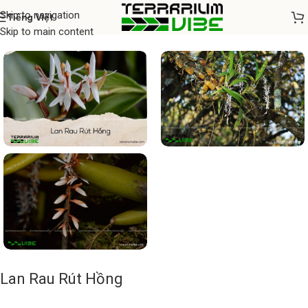
Skip to navigation
Tiếng Việt
Home
/
Cây thủy sinh
Skip to main content
Lan Rau Rút Hồng