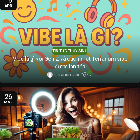
16
APR
TIN TỨC THỦY SINH
Vibe là gì với Gen Z và cách một Terrarium vibe
được lan tỏa
0
Terrariumvibe
26
MAR