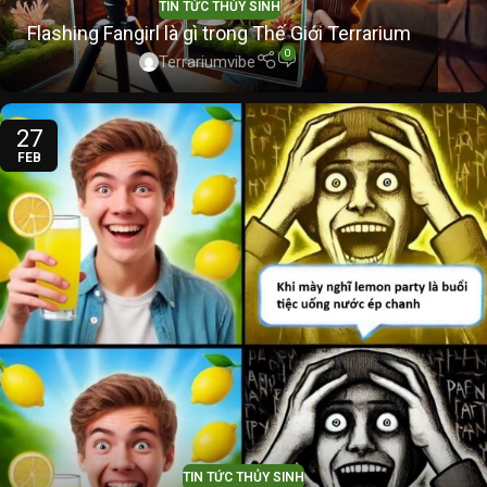
TIN TỨC THỦY SINH
Flashing Fangirl là gì trong Thế Giới Terrarium
0
Terrariumvibe
27
FEB
TIN TỨC THỦY SINH