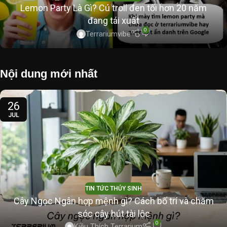
Lemon Party Là Gì? Cú troll đen tối hơn 20 năm
đang tái xuất
0
Terrariumvibe
Nội dung mới nhất
26
JUL
TIN TỨC THỦY SINH
Cây Ngọc Ngân hợp mệnh gì? Cách bố trí và chăm
sóc cây hút tài lộc
0
Kiều Thích Terrarium