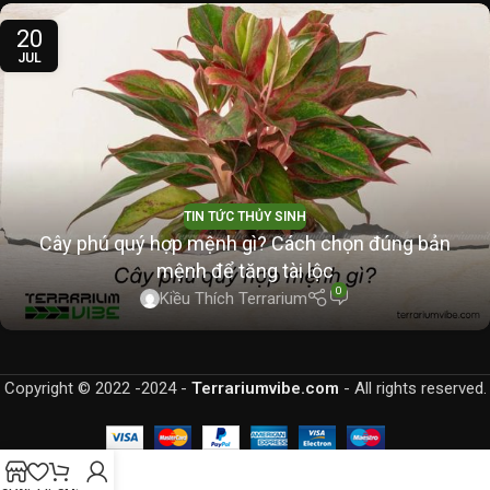
20
JUL
TIN TỨC THỦY SINH
Cây phú quý hợp mệnh gì? Cách chọn đúng bản
mệnh để tăng tài lộc
0
Kiều Thích Terrarium
Copyright © 2022 -2024 -
Terrariumvibe.com
- All rights reserved.