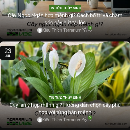
TIN TỨC THỦY SINH
Cây Ngọc Ngân hợp mệnh gì? Cách bố trí và chăm
sóc cây hút tài lộc
0
Kiều Thích Terrarium
23
JUL
TIN TỨC THỦY SINH
Cây lan ý hợp mệnh gì? Hướng dẫn chọn cây phù
hợp với từng bản mệnh
0
Kiều Thích Terrarium