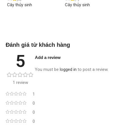
Cây thủy sinh
Cây thủy sinh
Câ
Read more
Read more
Đánh giá từ khách hàng
5
Add a review
You must be
logged in
to post a review.
1 review
1
0
0
0