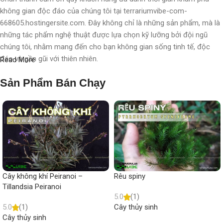
không gian độc đáo của chúng tôi tại terrariumvibe-com-
668605.hostingersite.com. Đây không chỉ là những sản phẩm, mà là
những tác phẩm nghệ thuật được lựa chọn kỹ lưỡng bởi đội ngũ
chúng tôi, nhằm mang đến cho bạn không gian sống tinh tế, độc
đáo và gần gũi với thiên nhiên.
Read More
Với chúng tôi, terrarium không chỉ là nghệ thuật, mà còn là một triết
Sản Phẩm Bán Chạy
lý sống, một phong cách sống, một "
đạo
" sống chất lượng, nơi
chúng tôi chăm chút, chắp cánh cho từng không gian, từng cá nhân.
Mỗi sản phẩm không chỉ là một vật trang trí, mà còn là một hành
trình khám phá thiên nhiên tinh tế được thể hiện qua từng chi tiết
nhỏ.
Mong muốn nhỏ nhoi
Cây không khí Peiranoi –
Rêu spiny
Tillandsia Peiranoi
Hy vọng rằng quý khách sẽ không chỉ trải nghiệm mua sắm, mà còn
5.0
(1)
nhận thức được vẻ đẹp và ý nghĩa sâu sắc đằng sau từng sản
5.0
(1)
Cây thủy sinh
phẩm, từng mẫu terrarium. Chúng tôi mong muốn rằng bạn sẽ tìm
Cây thủy sinh
Read more
thấy "vibe" cho không gian sống của mình và nâng lên một tầm cao