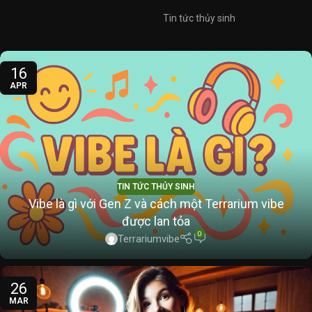
Tin tức thủy sinh
16
APR
TIN TỨC THỦY SINH
Vibe là gì với Gen Z và cách một Terrarium vibe
được lan tỏa
0
Terrariumvibe
26
MAR