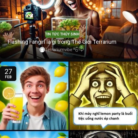
TIN TỨC THỦY SINH
Flashing Fangirl là gì trong Thế Giới Terrarium
0
Terrariumvibe
27
FEB