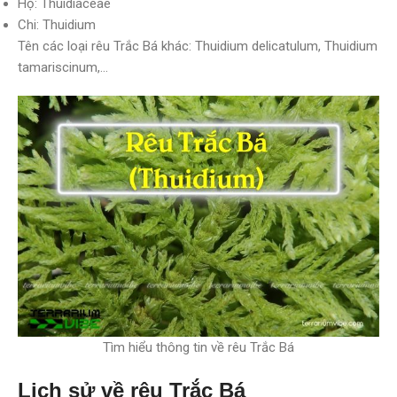
Họ: Thuidiaceae
Chi: Thuidium
Tên các loại rêu Trắc Bá khác: Thuidium delicatulum, Thuidium
tamariscinum,…
Tìm hiểu thông tin về rêu Trắc Bá
Lịch sử về rêu Trắc Bá