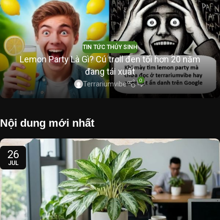
TIN TỨC THỦY SINH
Lemon Party Là Gì? Cú troll đen tối hơn 20 năm
đang tái xuất
0
Terrariumvibe
Nội dung mới nhất
26
JUL