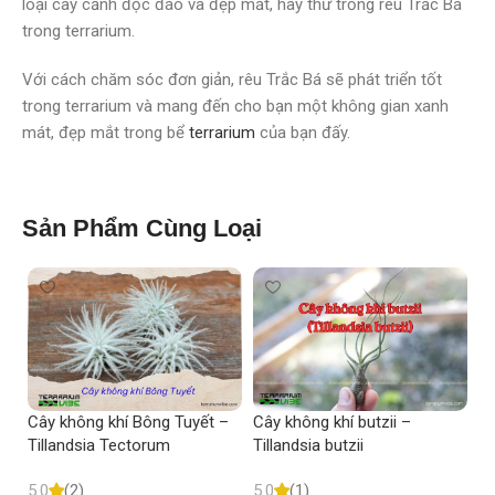
loại cây cảnh độc đáo và đẹp mắt, hãy thử trồng rêu Trắc Bá
trong terrarium.
Với cách chăm sóc đơn giản, rêu Trắc Bá sẽ phát triển tốt
trong terrarium và mang đến cho bạn một không gian xanh
mát, đẹp mắt trong bể
terrarium
của bạn đấy.
Sản Phẩm Cùng Loại
Cây không khí Bông Tuyết –
Cây không khí butzii –
Câ
Tillandsia Tectorum
Tillandsia butzii
Ti
5.0
(2)
5.0
(1)
5.