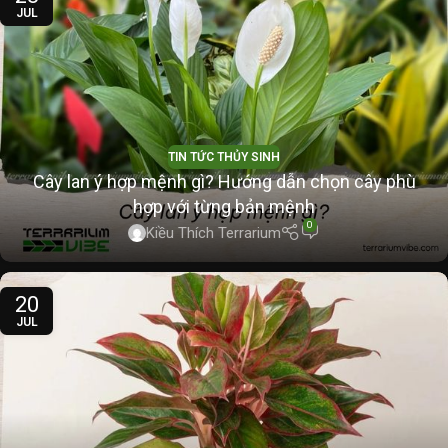
JUL
TIN TỨC THỦY SINH
Cây lan ý hợp mệnh gì? Hướng dẫn chọn cây phù
hợp với từng bản mệnh
0
Kiều Thích Terrarium
20
JUL