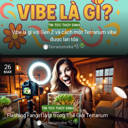
TIN TỨC THỦY SINH
Vibe là gì với Gen Z và cách một Terrarium vibe
được lan tỏa
0
Terrariumvibe
26
MAR
TIN TỨC THỦY SINH
Flashing Fangirl là gì trong Thế Giới Terrarium
0
Terrariumvibe