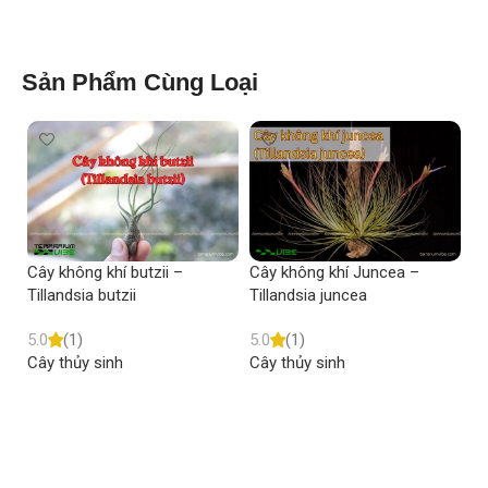
Sản Phẩm Cùng Loại
Cây không khí butzii –
Cây không khí Juncea –
Câ
Tillandsia butzii
Tillandsia juncea
Ti
5.0
(1)
5.0
(1)
5.
Cây thủy sinh
Cây thủy sinh
Câ
Read more
Read more