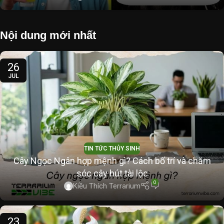
Nội dung mới nhất
26
JUL
TIN TỨC THỦY SINH
Cây Ngọc Ngân hợp mệnh gì? Cách bố trí và chăm
sóc cây hút tài lộc
0
Kiều Thích Terrarium
23