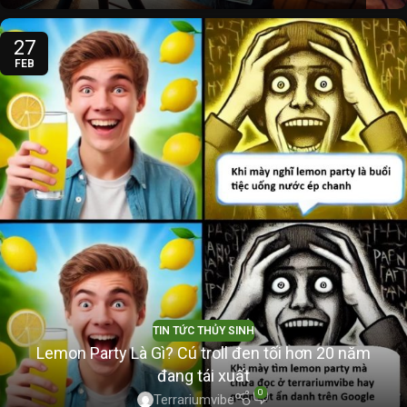
27
FEB
TIN TỨC THỦY SINH
Lemon Party Là Gì? Cú troll đen tối hơn 20 năm
đang tái xuất
0
Terrariumvibe