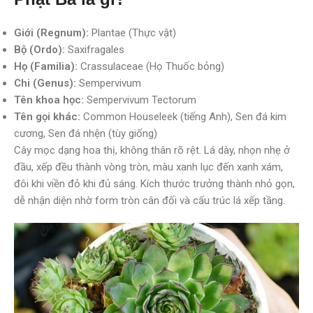
Giới (Regnum):
Plantae (Thực vật)
Bộ (Ordo):
Saxifragales
Họ (Familia):
Crassulaceae (Họ Thuốc bỏng)
Chi (Genus):
Sempervivum
Tên khoa học:
Sempervivum Tectorum
Tên gọi khác:
Common Houseleek (tiếng Anh), Sen đá kim
cương, Sen đá nhện (tùy giống)
Cây mọc dạng hoa thị, không thân rõ rệt. Lá dày, nhọn nhẹ ở
đầu, xếp đều thành vòng tròn, màu xanh lục đến xanh xám,
đôi khi viền đỏ khi đủ sáng. Kích thước trưởng thành nhỏ gọn,
dễ nhận diện nhờ form tròn cân đối và cấu trúc lá xếp tầng.