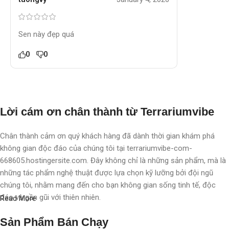
Sen này đẹp quá
0
0
Lời cám ơn chân thành từ Terrariumvibe
Chân thành cảm ơn quý khách hàng đã dành thời gian khám phá
không gian độc đáo của chúng tôi tại terrariumvibe-com-
668605.hostingersite.com. Đây không chỉ là những sản phẩm, mà là
những tác phẩm nghệ thuật được lựa chọn kỹ lưỡng bởi đội ngũ
chúng tôi, nhằm mang đến cho bạn không gian sống tinh tế, độc
đáo và gần gũi với thiên nhiên.
Read More
Với chúng tôi, terrarium không chỉ là nghệ thuật, mà còn là một triết
Sản Phẩm Bán Chạy