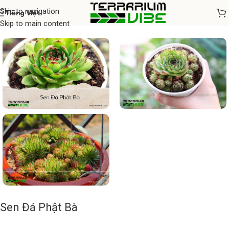
Skip to navigation
Tiếng Việt
Home
/
Cây thủy sinh
Skip to main content
Sen Đá Phật Bà