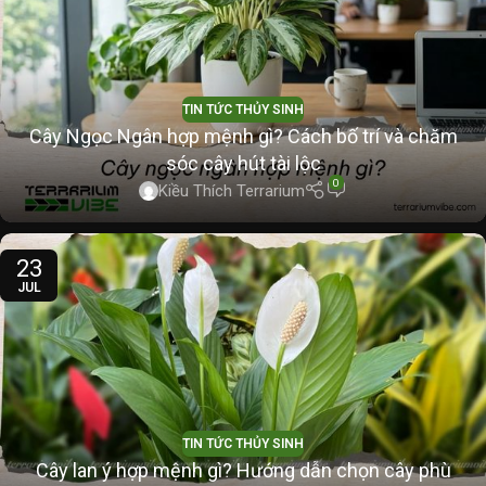
TIN TỨC THỦY SINH
Cây Ngọc Ngân hợp mệnh gì? Cách bố trí và chăm
sóc cây hút tài lộc
0
Kiều Thích Terrarium
23
JUL
TIN TỨC THỦY SINH
Cây lan ý hợp mệnh gì? Hướng dẫn chọn cây phù