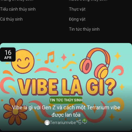
Tiểu cảnh thủy sinh
Thực vật
Cá thủy sinh
Động vật
Tin tức thủy sinh
16
APR
TIN TỨC THỦY SINH
Vibe là gì với Gen Z và cách một Terrarium vibe
được lan tỏa
0
Terrariumvibe