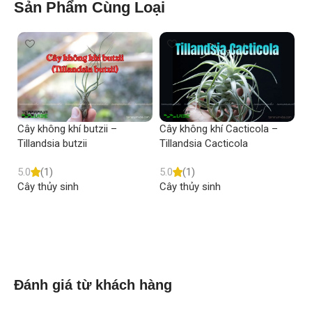
Sản Phẩm Cùng Loại
Cây không khí butzii –
Cây không khí Cacticola –
Câ
Tillandsia butzii
Tillandsia Cacticola
Ti
5.0
(1)
5.0
(1)
5.
Cây thủy sinh
Cây thủy sinh
Câ
Read more
Read more
Đánh giá từ khách hàng