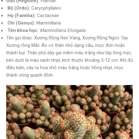
Giới (Regnum):
Plantae
Bộ (Ordo):
Caryophyllales
Họ (Familia):
Cactaceae
Chi (Genus):
Mammillaria
Tên khoa học:
Mammillaria Elongata
Tên gọi khác: Xương Rồng Ren Vàng, Xương Rồng Ngóc Tay
Xương rồng Mắc Áo có thân nhỏ dạng cầu, mọc đơn hoặc
thành bụi. Thân phủ dày gai mềm màu trắng như lớp lông mịn,
bên dưới là màu xanh nhạt, kích thước khoảng 5-12 cm. Khi đủ
điều kiện, cây ra hoa nhỏ màu trắng hoặc hồng nhạt, mọc
thành vòng quanh đỉnh.