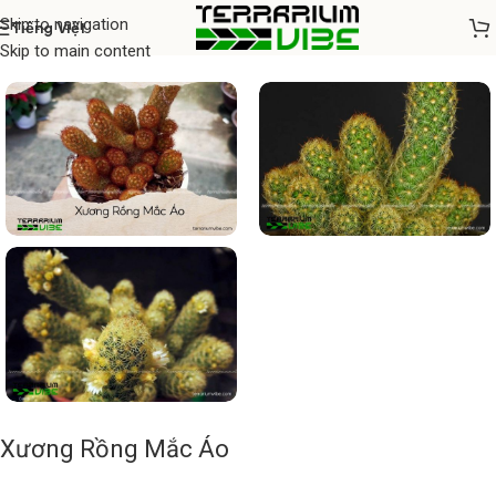
Skip to navigation
Tiếng Việt
Home
/
Cây thủy sinh
Skip to main content
Xương Rồng Mắc Áo