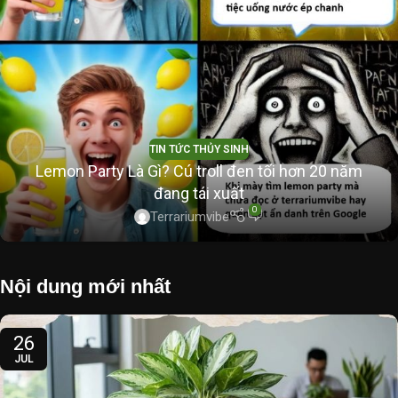
TIN TỨC THỦY SINH
Lemon Party Là Gì? Cú troll đen tối hơn 20 năm
đang tái xuất
0
Terrariumvibe
Nội dung mới nhất
26
JUL