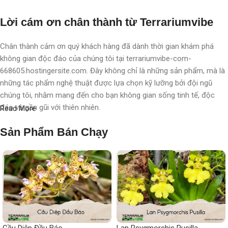
Lời cám ơn chân thành từ Terrariumvibe
Chân thành cảm ơn quý khách hàng đã dành thời gian khám phá
không gian độc đáo của chúng tôi tại terrariumvibe-com-
668605.hostingersite.com. Đây không chỉ là những sản phẩm, mà là
những tác phẩm nghệ thuật được lựa chọn kỹ lưỡng bởi đội ngũ
chúng tôi, nhằm mang đến cho bạn không gian sống tinh tế, độc
đáo và gần gũi với thiên nhiên.
Read More
Với chúng tôi, terrarium không chỉ là nghệ thuật, mà còn là một triết
Sản Phẩm Bán Chạy
lý sống, một phong cách sống, một "
đạo
" sống chất lượng, nơi
chúng tôi chăm chút, chắp cánh cho từng không gian, từng cá nhân.
Mỗi sản phẩm không chỉ là một vật trang trí, mà còn là một hành
trình khám phá thiên nhiên tinh tế được thể hiện qua từng chi tiết
nhỏ.
Mong muốn nhỏ nhoi
Cầu Diệp Đầu Báo
Lan Psygmorchis Pusilla