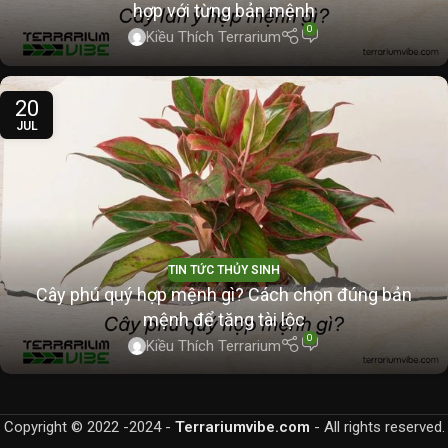
hợp với từng bản mệnh
0
Kiều Thích Terrarium
20
JUL
TIN TỨC THỦY SINH
Cây phú quý hợp mệnh gì? Cách chọn đúng bản
mệnh để tăng tài lộc
0
Kiều Thích Terrarium
Copyright © 2022 -2024 -
Terrariumvibe.com
- All rights reserved.