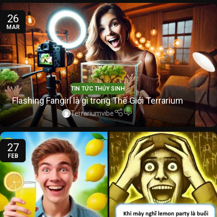
26
MAR
TIN TỨC THỦY SINH
Flashing Fangirl là gì trong Thế Giới Terrarium
0
Terrariumvibe
27
FEB