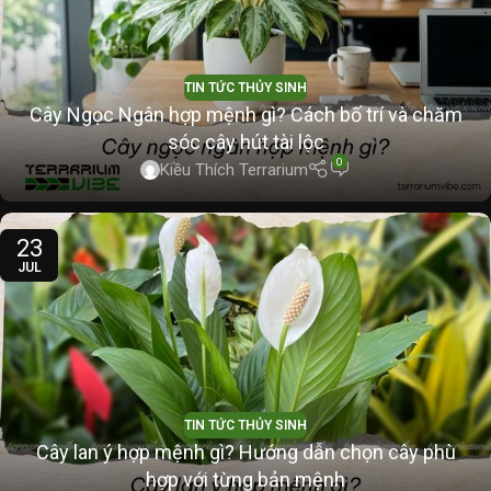
TIN TỨC THỦY SINH
Cây Ngọc Ngân hợp mệnh gì? Cách bố trí và chăm
sóc cây hút tài lộc
0
Kiều Thích Terrarium
23
JUL
TIN TỨC THỦY SINH
Cây lan ý hợp mệnh gì? Hướng dẫn chọn cây phù
hợp với từng bản mệnh