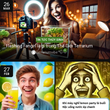
26
MAR
TIN TỨC THỦY SINH
Flashing Fangirl là gì trong Thế Giới Terrarium
0
Terrariumvibe
27
FEB