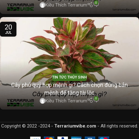
0
Kiều Thích Terrarium
20
JUL
TIN TỨC THỦY SINH
Cây phú quý hợp mệnh gì? Cách chọn đúng bản
mệnh để tăng tài lộc
0
Kiều Thích Terrarium
Copyright © 2022 -2024 -
Terrariumvibe.com
- All rights reserved.