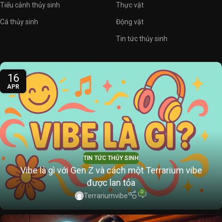
Tiểu cảnh thủy sinh
Thực vật
Cá thủy sinh
Động vật
Tin tức thủy sinh
16
APR
TIN TỨC THỦY SINH
Vibe là gì với Gen Z và cách một Terrarium vibe
được lan tỏa
0
Terrariumvibe