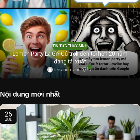
TIN TỨC THỦY SINH
Lemon Party Là Gì? Cú troll đen tối hơn 20 năm
đang tái xuất
0
Terrariumvibe
Nội dung mới nhất
26
JUL