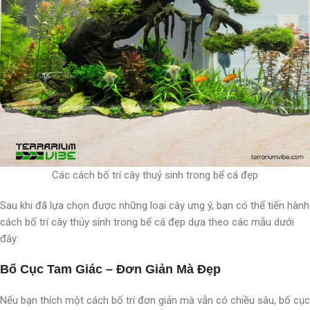
Các cách bố trí cây thuỷ sinh trong bể cá đẹp
Sau khi đã lựa chọn được những loại cây ưng ý, bạn có thể tiến hành
cách bố trí cây thủy sinh trong bể cá đẹp dựa theo các mẫu dưới
đây:
Bố Cục Tam Giác – Đơn Giản Mà Đẹp
Nếu bạn thích một cách bố trí đơn giản mà vẫn có chiều sâu, bố cục