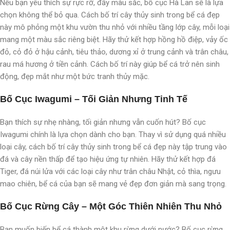
Nếu bạn yêu thích sự rực rỡ, đầy màu sắc, bố cục Hà Lan sẽ là lựa
chọn không thể bỏ qua. Cách bố trí cây thủy sinh trong bể cá đẹp
này mô phỏng một khu vườn thu nhỏ với nhiều tầng lớp cây, mỗi loại
mang một màu sắc riêng biệt. Hãy thử kết hợp hồng hồ điệp, vảy ốc
đỏ, cỏ đỏ ở hậu cảnh, tiêu thảo, dương xỉ ở trung cảnh và trân châu,
rau má hương ở tiền cảnh. Cách bố trí này giúp bể cá trở nên sinh
động, đẹp mắt như một bức tranh thủy mặc.
Bố Cục Iwagumi – Tối Giản Nhưng Tinh Tế
Bạn thích sự nhẹ nhàng, tối giản nhưng vẫn cuốn hút? Bố cục
Iwagumi chính là lựa chọn dành cho bạn. Thay vì sử dụng quá nhiều
loại cây, cách bố trí cây thủy sinh trong bể cá đẹp này tập trung vào
đá và cây nền thấp để tạo hiệu ứng tự nhiên. Hãy thử kết hợp đá
Tiger, đá núi lửa với các loại cây như trân châu Nhật, cỏ thìa, ngưu
mao chiên, bể cá của bạn sẽ mang vẻ đẹp đơn giản mà sang trọng.
Bố Cục Rừng Cây – Một Góc Thiên Nhiên Thu Nhỏ
Bạn muốn biến bể cá thành một khu rừng dưới nước? Bố cục rừng