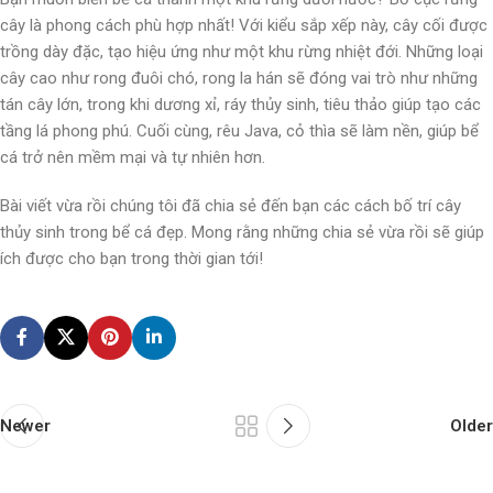
cây là phong cách phù hợp nhất! Với kiểu sắp xếp này, cây cối được
trồng dày đặc, tạo hiệu ứng như một khu rừng nhiệt đới. Những loại
cây cao như rong đuôi chó, rong la hán sẽ đóng vai trò như những
tán cây lớn, trong khi dương xỉ, ráy thủy sinh, tiêu thảo giúp tạo các
tầng lá phong phú. Cuối cùng, rêu Java, cỏ thìa sẽ làm nền, giúp bể
cá trở nên mềm mại và tự nhiên hơn.
Bài viết vừa rồi chúng tôi đã chia sẻ đến bạn các cách bố trí cây
thủy sinh trong bể cá đẹp. Mong rằng những chia sẻ vừa rồi sẽ giúp
ích được cho bạn trong thời gian tới!
Newer
Older