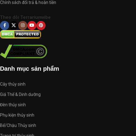
Chính sách đổi trả & hoàn tiền
Theo dõi Terrariumvibe
Danh mục sản phẩm
Cây thủy sinh
Giá Thể & Dinh dưỡng
Đèn thủy sinh
Phụ kiện thủy sinh
Bể/Chậu Thủy sinh
Trang trí thủy sinh