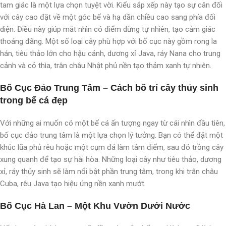
tam giác là một lựa chọn tuyệt vời. Kiểu sắp xếp này tạo sự cân đối
với cây cao đặt về một góc bể và hạ dần chiều cao sang phía đối
diện. Điều này giúp mắt nhìn có điểm dừng tự nhiên, tạo cảm giác
thoáng đãng. Một số loại cây phù hợp với bố cục này gồm rong la
hán, tiêu thảo lớn cho hậu cảnh, dương xỉ Java, ráy Nana cho trung
cảnh và cỏ thìa, trân châu Nhật phủ nền tạo thảm xanh tự nhiên.
Bố Cục Đảo Trung Tâm – Cách bố trí cây thủy sinh
trong bể cá đẹp
Với những ai muốn có một bể cá ấn tượng ngay từ cái nhìn đầu tiên,
bố cục đảo trung tâm là một lựa chọn lý tưởng. Bạn có thể đặt một
khúc lũa phủ rêu hoặc một cụm đá làm tâm điểm, sau đó trồng cây
xung quanh để tạo sự hài hòa. Những loại cây như tiêu thảo, dương
xỉ, ráy thủy sinh sẽ làm nổi bật phần trung tâm, trong khi trân châu
Cuba, rêu Java tạo hiệu ứng nền xanh mướt.
Bố Cục Hà Lan – Một Khu Vườn Dưới Nước