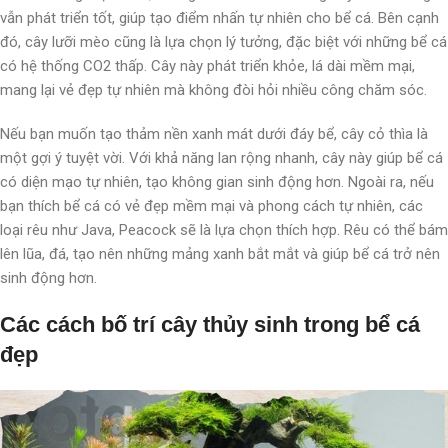
vẫn phát triển tốt, giúp tạo điểm nhấn tự nhiên cho bể cá. Bên cạnh
đó, cây lưỡi mèo cũng là lựa chọn lý tưởng, đặc biệt với những bể cá
có hệ thống CO2 thấp. Cây này phát triển khỏe, lá dài mềm mại,
mang lại vẻ đẹp tự nhiên mà không đòi hỏi nhiều công chăm sóc.
Nếu bạn muốn tạo thảm nền xanh mát dưới đáy bể, cây cỏ thìa là
một gợi ý tuyệt vời. Với khả năng lan rộng nhanh, cây này giúp bể cá
có diện mạo tự nhiên, tạo không gian sinh động hơn. Ngoài ra, nếu
bạn thích bể cá có vẻ đẹp mềm mại và phong cách tự nhiên, các
loại rêu như Java, Peacock sẽ là lựa chọn thích hợp. Rêu có thể bám
lên lũa, đá, tạo nên những mảng xanh bắt mắt và giúp bể cá trở nên
sinh động hơn.
Các cách bố trí cây thủy sinh trong bể cá
đẹp