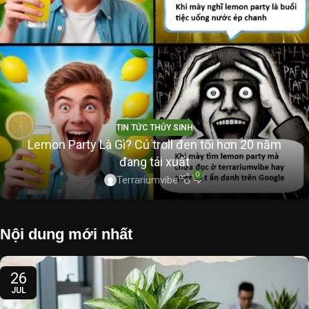
TIN TỨC THỦY SINH
Lemon Party Là Gì? Cú troll đen tối hơn 20 năm
đang tái xuất
0
Terrariumvibe
Nội dung mới nhất
26
JUL