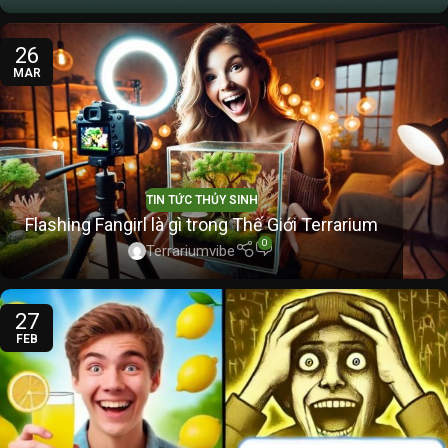
26
MAR
TIN TỨC THỦY SINH
Flashing Fangirl là gì trong Thế Giới Terrarium
0
Terrariumvibe
27
FEB