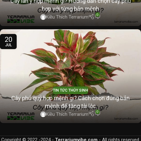
Cây lan ý hợp mệnh gì? Hướng dẫn chọn cây phù
hợp với từng bản mệnh
0
Kiều Thích Terrarium
20
JUL
TIN TỨC THỦY SINH
Cây phú quý hợp mệnh gì? Cách chọn đúng bản
mệnh để tăng tài lộc
0
Kiều Thích Terrarium
Copyright © 2022 -2024 -
Terrariumvibe.com
- All rights reserved.