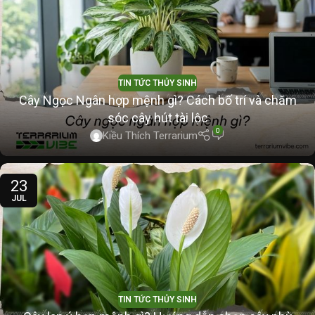
TIN TỨC THỦY SINH
Cây Ngọc Ngân hợp mệnh gì? Cách bố trí và chăm
sóc cây hút tài lộc
0
Kiều Thích Terrarium
23
JUL
TIN TỨC THỦY SINH