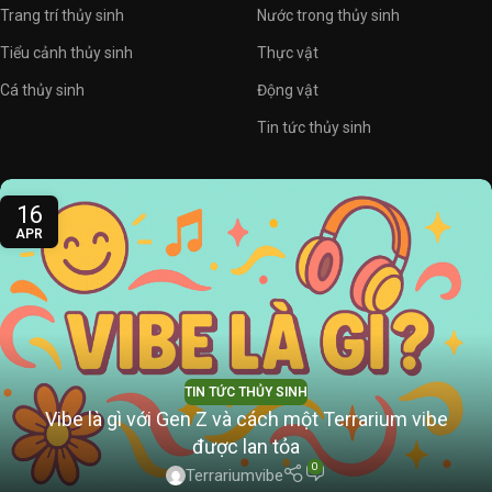
Trang trí thủy sinh
Nước trong thủy sinh
Tiểu cảnh thủy sinh
Thực vật
Cá thủy sinh
Động vật
Tin tức thủy sinh
16
APR
TIN TỨC THỦY SINH
Vibe là gì với Gen Z và cách một Terrarium vibe
được lan tỏa
0
Terrariumvibe