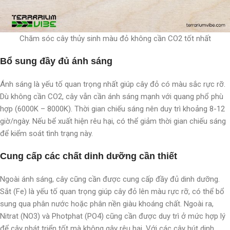
Chăm sóc cây thủy sinh màu đỏ không cần CO2 tốt nhất
Bổ sung đầy đủ ánh sáng
Ánh sáng là yếu tố quan trọng nhất giúp cây đỏ có màu sắc rực rỡ.
Dù không cần CO2, cây vẫn cần ánh sáng mạnh với quang phổ phù
hợp (6000K – 8000K). Thời gian chiếu sáng nên duy trì khoảng 8-12
giờ/ngày. Nếu bể xuất hiện rêu hại, có thể giảm thời gian chiếu sáng
để kiểm soát tình trạng này.
Cung cấp các chất dinh dưỡng cần thiết
Ngoài ánh sáng, cây cũng cần được cung cấp đầy đủ dinh dưỡng.
Sắt (Fe) là yếu tố quan trọng giúp cây đỏ lên màu rực rỡ, có thể bổ
sung qua phân nước hoặc phân nền giàu khoáng chất. Ngoài ra,
Nitrat (NO3) và Photphat (PO4) cũng cần được duy trì ở mức hợp lý
để cây phát triển tốt mà không gây rêu hại. Với các cây hút dinh