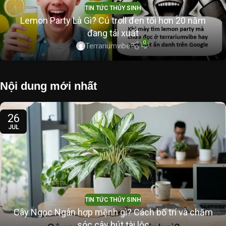
TIN TỨC THỦY SINH
Lemon Party Là Gì? Cú troll đen tối hơn 20 năm
đang tái xuất
0
Terrariumvibe
Nội dung mới nhất
26
JUL
TIN TỨC THỦY SINH
Cây Ngọc Ngân hợp mệnh gì? Cách bố trí và chăm
sóc cây hút tài lộc