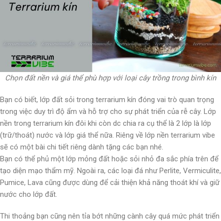
Chọn đất nền và giá thể phù hợp với loại cây trồng trong bình kín
Bạn có biết, lớp đất sỏi trong terrarium kín đóng vai trò quan trọng
trong việc duy trì độ ẩm và hỗ trợ cho sự phát triển của rễ cây. Lớp
nền trong terrarium kín đôi khi còn dc chia ra cụ thể là 2 lớp là lớp
(trữ/thoát) nước và lớp giá thể nữa. Riêng về lớp nền terrarium vibe
sẽ có một bài chi tiết riêng dành tặng các bạn nhé.
Bạn có thể phủ một lớp mỏng đất hoặc sỏi nhỏ đa sắc phía trên để
tạo diện mạo thẩm mỹ. Ngoài ra, các loại đá như Perlite, Vermiculite,
Pumice, Lava cũng được dùng để cải thiện khả năng thoát khí và giữ
nước cho lớp đất.
Thi thoảng bạn cũng nên tỉa bớt những cành cây quá mức phát triển