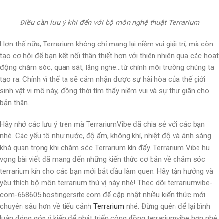
Điều cần lưu ý khi đến với bộ môn nghệ thuật Terrarium
Hơn thế nữa, Terrarium không chỉ mang lại niềm vui giải trí, mà còn
tạo cơ hội để bạn kết nối thân thiết hơn với thiên nhiên qua các hoạt
động chăm sóc, quan sát, lắng nghe…từ chính môi trường chúng ta
tạo ra. Chính vì thế ta sẽ cảm nhận được sự hài hòa của thế giới
sinh vật vi mô này, đồng thời tìm thấy niềm vui và sự thư giãn cho
bản thân.
Hãy nhớ các lưu ý trên mà TerrariumVibe đã chia sẻ với các bạn
nhé. Các yếu tô như nước, độ ẩm, không khí, nhiệt độ và ánh sáng
khá quan trọng khi chăm sóc Terrarium kín đấy. Terrarium Vibe hu
vọng bài viết đã mang đến những kiến thức cơ bản về chăm sóc
terrarium kín cho các bạn mới bắt đầu làm quen. Hãy tận hưởng và
yêu thích bộ môn terrarium thú vị này nhé! Theo dõi terrariumvibe-
com-668605.hostingersite.com để cập nhật nhiều kiến thức mới
chuyên sâu hơn về tiểu cảnh
Terrarium
nhé. Đừng quên để lại bình
luận đóng góp ý kiến để phát triển cộng đồng terrariumvibe hơn nhé.