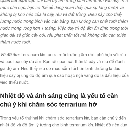
Quan sát thực vật:
Chỉ cần độ ẩm trong bình terrarium vẫn duy trì ở
mức phù hợp, bạn có thể dễ dàng nhận thấy qua sự láng mượt và
không bị khô héo của lá cây, rêu và đất trồng. Điều này cho thấy
lượng nước trong bình vẫn cân bằng, bạn không cần phải tưới thêm
nước trong vòng hơn 1 tháng. Việc duy trì độ ẩm ổn định trong thời
gian dài sẽ giúp cây cối, rêu phát triển tốt mà không cần can thiệp
thêm nước tưới.
Về độ ẩm:
Terrarium kín tạo ra môi trường ẩm ướt, phù hợp với rêu
và các loại cây ưa ẩm. Bạn sẽ quan sát thân lá cây và rêu để đánh
giá độ ẩm. Nếu thấy rêu có màu sẫm tối hơn bình thường là dấu
hiệu cây bị úng do độ ẩm quá cao hoặc ngả vàng đó là dấu hiệu của
việc thiếu nước.
Nhiệt độ và ánh sáng cũng là yếu tố cần
chú ý khi chăm sóc terrarium hở
Trong yếu tố thứ hai khi chăm sóc terrarium kín, bạn cần chú ý đến
nhiệt độ và độ ẩm lý tưởng cho bình terrarium kín. Nhiệt độ nên duy