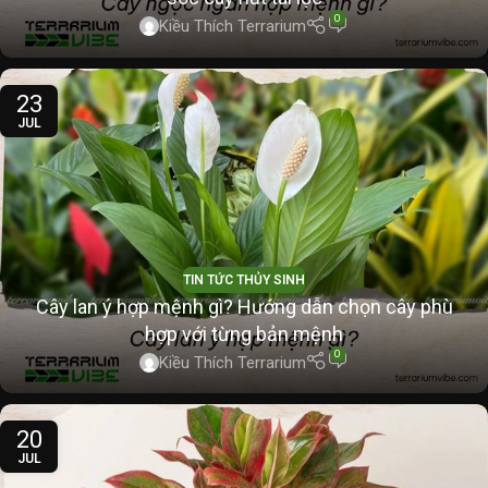
0
Kiều Thích Terrarium
23
JUL
TIN TỨC THỦY SINH
Cây lan ý hợp mệnh gì? Hướng dẫn chọn cây phù
hợp với từng bản mệnh
0
Kiều Thích Terrarium
20
JUL