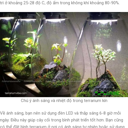
trì ở khoảng 25-28 độ C, độ ẩm trong không khí khoảng 80-90%.
Chú ý ánh sáng và nhiệt độ trong terrarium kín
Về ánh sáng, bạn nên sử dụng đèn LED và thắp sáng 6-8 giờ mỗi
ngày. Điều này giúp cây cối trong bình phát triển tốt hơn. Bạn cũng
có thể đặt bình terrarium ở nơi có ánh sáng tự nhiên hoặc sử dụng