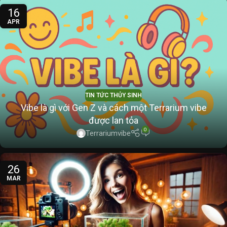
16
APR
TIN TỨC THỦY SINH
Vibe là gì với Gen Z và cách một Terrarium vibe
được lan tỏa
0
Terrariumvibe
26
MAR