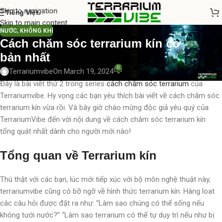
Skip to navigation
Tiếng Việt
Skip to main content
NƯỚC
,
KHÔNG KHÍ
Cách chăm sóc terrarium kín cơ
bản nhất
0
Terrariumvibe
On March 19, 2024
Đây là bài viết thứ 2 trong series
cách chăm sóc terrarium
của
Terrariumvibe. Hy vọng các bạn yêu thích bài viết về cách chăm sóc
terrarium kín vừa rồi. Và bây giờ chào mừng độc giả yêu quý của
TerrariumVibe đến với nội dung về cách chăm sóc terrarium kín
tổng quát nhất dành cho người mới nào!
Tổng quan về Terrarium kín
Thú thật với các bạn, lúc mới tiếp xúc với bộ môn nghệ thuật này,
terrariumvibe cũng có bỡ ngỡ về hình thức terrarium kín. Hàng loat
các câu hỏi được đặt ra như: “Làm sao chúng có thể sống nếu
không tưới nước?” “Làm sao terrarium có thể tự duy trì nếu như bị