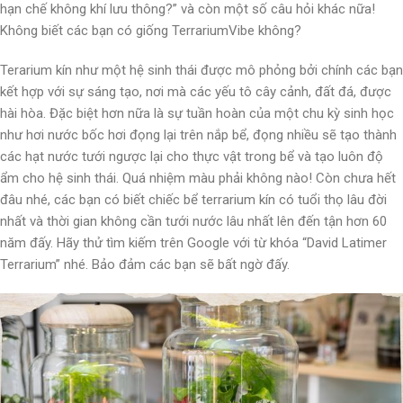
hạn chế không khí lưu thông?” và còn một số câu hỏi khác nữa!
Không biết các bạn có giống TerrariumVibe không?
Terarium kín như một hệ sinh thái được mô phỏng bởi chính các bạn
kết hợp với sự sáng tạo, nơi mà các yếu tô cây cảnh, đất đá, được
hài hòa. Đặc biệt hơn nữa là sự tuần hoàn của một chu kỳ sinh học
như hơi nước bốc hơi đọng lại trên nắp bể, đọng nhiều sẽ tạo thành
các hạt nước tưới ngược lại cho thực vật trong bể và tạo luôn độ
ẩm cho hệ sinh thái. Quá nhiệm màu phải không nào! Còn chưa hết
đâu nhé, các bạn có biết chiếc bể terrarium kín có tuổi thọ lâu đời
nhất và thời gian không cần tưới nước lâu nhất lên đến tận hơn 60
năm đấy. Hãy thử tìm kiếm trên Google với từ khóa “David Latimer
Terrarium” nhé. Bảo đảm các bạn sẽ bất ngờ đấy.