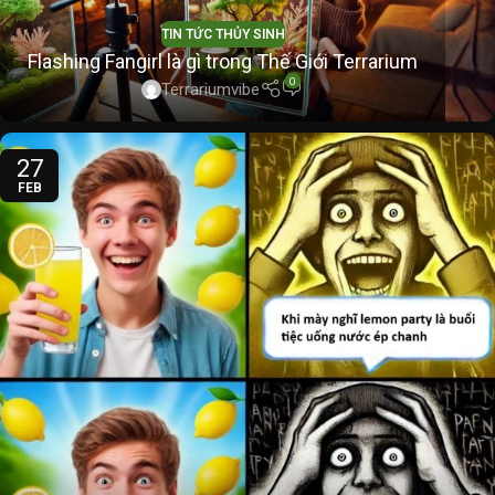
TIN TỨC THỦY SINH
Flashing Fangirl là gì trong Thế Giới Terrarium
0
Terrariumvibe
27
FEB