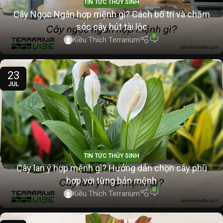
TIN TỨC THỦY SINH
Cây Ngọc Ngân hợp mệnh gì? Cách bố trí và chăm
sóc cây hút tài lộc
0
Kiều Thích Terrarium
23
JUL
TIN TỨC THỦY SINH
Cây lan ý hợp mệnh gì? Hướng dẫn chọn cây phù
hợp với từng bản mệnh
0
Kiều Thích Terrarium