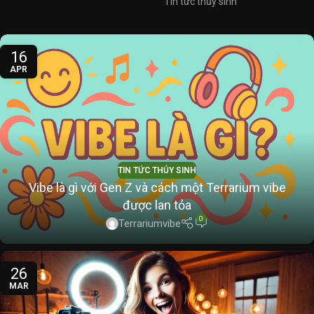
Tin tức thủy sinh
16
APR
TIN TỨC THỦY SINH
Vibe là gì với Gen Z và cách một Terrarium vibe
được lan tỏa
0
Terrariumvibe
26
MAR