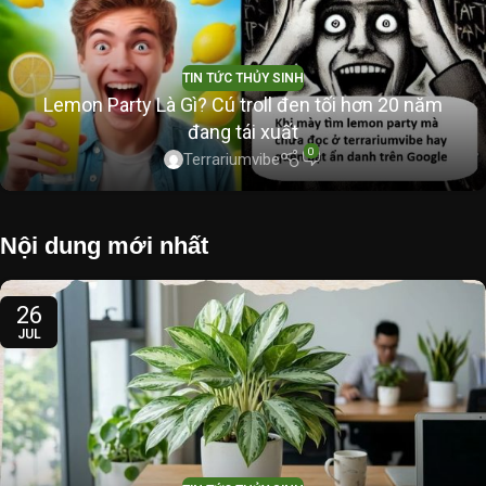
TIN TỨC THỦY SINH
Lemon Party Là Gì? Cú troll đen tối hơn 20 năm
đang tái xuất
0
Terrariumvibe
Nội dung mới nhất
26
JUL