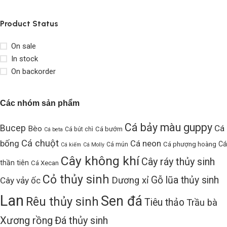
Product Status
On sale
In stock
On backorder
Các nhóm sản phẩm
Cá bảy màu guppy
Bucep
Cá
Bèo
Cá bướm
Cá bút chì
Cá beta
Cá chuột
bống
Cá neon
Cá
Cá phượng hoàng
Cá mún
Cá kiếm
Cá Molly
Cây không khí
Cây ráy thủy sinh
thần tiên
Cá Xecan
Cỏ thủy sinh
Gỗ lũa thủy sinh
Dương xỉ
Cây vảy ốc
Lan
Sen đá
Rêu thủy sinh
Tiêu thảo
Trầu bà
Xương rồng
Đá thủy sinh