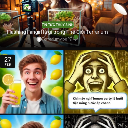
TIN TỨC THỦY SINH
Flashing Fangirl là gì trong Thế Giới Terrarium
0
Terrariumvibe
27
FEB