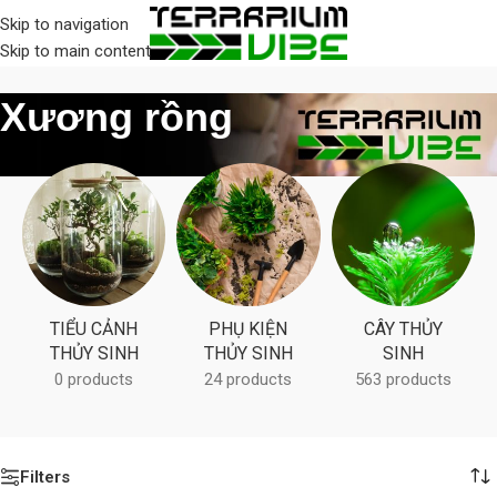
Skip to navigation
Skip to main content
Home
/
Products tagged “Xương rồng”
Xương rồng
TIỂU CẢNH
PHỤ KIỆN
CÂY THỦY
THỦY SINH
THỦY SINH
SINH
0 products
24 products
563 products
Filters