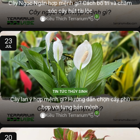
Cây Ngọc Ngân hợp mệnh gì? Cách bố trí và chăm
sóc cây hút tài lộc
0
Kiều Thích Terrarium
23
JUL
TIN TỨC THỦY SINH
Cây lan ý hợp mệnh gì? Hướng dẫn chọn cây phù
hợp với từng bản mệnh
0
Kiều Thích Terrarium
20