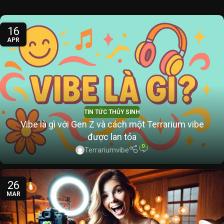
16
APR
TIN TỨC THỦY SINH
Vibe là gì với Gen Z và cách một Terrarium vibe
được lan tỏa
0
Terrariumvibe
26
MAR