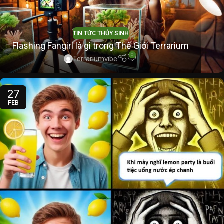
TIN TỨC THỦY SINH
Flashing Fangirl là gì trong Thế Giới Terrarium
0
Terrariumvibe
27
FEB