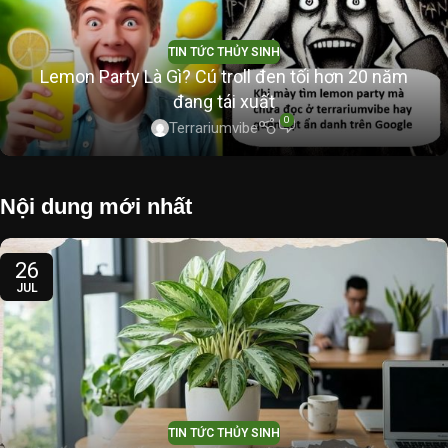
TIN TỨC THỦY SINH
Lemon Party Là Gì? Cú troll đen tối hơn 20 năm
đang tái xuất
0
Terrariumvibe
Nội dung mới nhất
26
JUL
TIN TỨC THỦY SINH