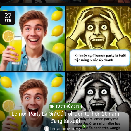
27
FEB
TIN TỨC THỦY SINH
Lemon Party Là Gì? Cú troll đen tối hơn 20 năm
đang tái xuất
0
Terrariumvibe