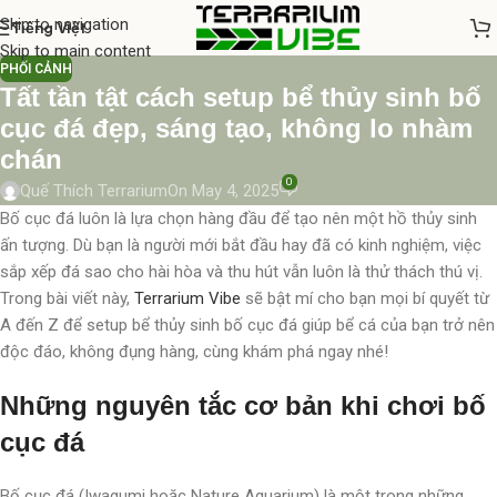
Skip to navigation
Tiếng Việt
Skip to main content
PHỐI CẢNH
Tất tần tật cách setup bể thủy sinh bố
cục đá đẹp, sáng tạo, không lo nhàm
chán
0
Quế Thích Terrarium
On May 4, 2025
Bố cục đá luôn là lựa chọn hàng đầu để tạo nên một hồ thủy sinh
ấn tượng. Dù bạn là người mới bắt đầu hay đã có kinh nghiệm, việc
sắp xếp đá sao cho hài hòa và thu hút vẫn luôn là thử thách thú vị.
Trong bài viết này,
Terrarium Vibe
sẽ bật mí cho bạn mọi bí quyết từ
A đến Z để setup bể thủy sinh bố cục đá giúp bể cá của bạn trở nên
độc đáo, không đụng hàng, cùng khám phá ngay nhé!
Những nguyên tắc cơ bản khi chơi bố
cục đá
Bố cục đá (Iwagumi hoặc Nature Aquarium) là một trong những