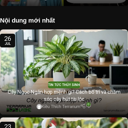
Nội dung mới nhất
26
JUL
TIN TỨC THỦY SINH
Cây Ngọc Ngân hợp mệnh gì? Cách bố trí và chăm
sóc cây hút tài lộc
0
Kiều Thích Terrarium
23