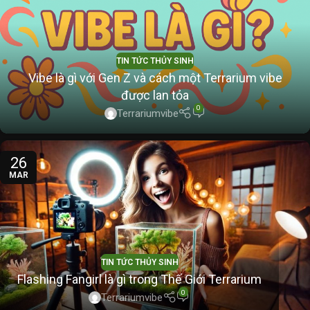
TIN TỨC THỦY SINH
Vibe là gì với Gen Z và cách một Terrarium vibe
được lan tỏa
0
Terrariumvibe
26
MAR
TIN TỨC THỦY SINH
Flashing Fangirl là gì trong Thế Giới Terrarium
0
Terrariumvibe