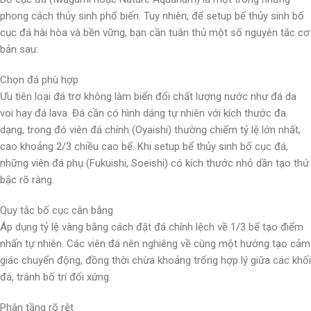
phong cách thủy sinh phổ biến. Tuy nhiên, để setup bể thủy sinh bố
cục đá hài hòa và bền vững, bạn cần tuân thủ một số nguyên tắc cơ
bản sau:
Chọn đá phù hợp
Ưu tiên loại đá trơ không làm biến đổi chất lượng nước như đá da
voi hay đá lava. Đá cần có hình dáng tự nhiên với kích thước đa
dạng, trong đó viên đá chính (Oyaishi) thường chiếm tỷ lệ lớn nhất,
cao khoảng 2/3 chiều cao bể. Khi setup bể thủy sinh bố cục đá,
những viên đá phụ (Fukuishi, Soeishi) có kích thước nhỏ dần tạo thứ
bậc rõ ràng.
Quy tắc bố cục cân bằng
Áp dụng tỷ lệ vàng bằng cách đặt đá chính lệch về 1/3 bể tạo điểm
nhấn tự nhiên. Các viên đá nên nghiêng về cùng một hướng tạo cảm
giác chuyển động, đồng thời chừa khoảng trống hợp lý giữa các khối
đá, tránh bố trí đối xứng.
Phân tầng rõ rệt