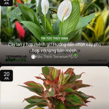
JUL
TIN TỨC THỦY SINH
Cây lan ý hợp mệnh gì? Hướng dẫn chọn cây phù
hợp với từng bản mệnh
0
Kiều Thích Terrarium
20
JUL